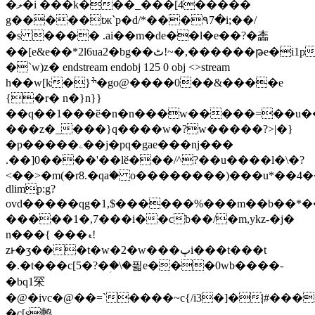
�ލ�i ���k���_���[4�����
g�����tж`p�d/*���٩7�i;��/
�s ���� .ai��m�de��l�e��?�㮺
��[e&e��*2l6ua2�bg��ٹ!~�,������թe�i1pg�1�$e{e�ܼux_p�h�/
�`w)z� endstream endobj 125 0 obj <>stream
h��w[k�}ׯ�go@����0��&����e
{�r� n�}n}}
��q��1���ӗ�n�n���w�����=��u��p
���z�_���}q����w�?w�����?>|�}
�p�����ۦ��j�pq�gae���ǌ���
.��]0����'��lӗ���/^?��u����l�\�?
<��>�m(�r8.�qaؗ� o��������)���u*��4
dlimp:g?
ovd�����qg�1,$������%���m��b��*
�����1�,7���i��cb��/�m,ykz-�j�
n���{ ���ޑ!
zͱ�ʒ���t�w�2�w���پi���t���t
�.�t���c[5�?�ؚ�\�픫e���0wb����-
�bq1罙
�@�ivc�@��=`����~c{/i3�]�|#���i
�c[s鹒