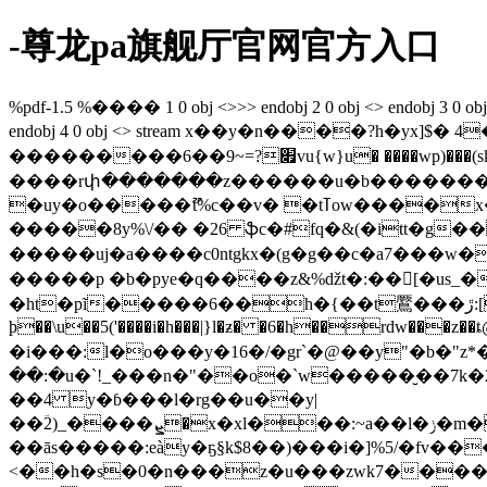
-尊龙pa旗舰厅官网官方入口
%pdf-1.5 %���� 1 0 obj <>>> endobj 2 0 obj <> endobj 3 0 obj <>/e
endobj 4 0 obj <> stream x��y�n����?h�yx]$
���������׏?=~9��6vu{w}u� ����wp)���(sk���5au� ��꽫
����rփ�������z������u�b����������
�uy�o�����ޫt%c��v� �tߠow����x���f_#m��� � ����|4�q�φ�o������܈ ���o��=|~�n?�����"r�|
�����8y%\/�� �26 ֆc�#fq�&(�itt�g
�����uj�a����c0ntgkx�(g�g��c�a7���w���(�h�ڴ- !hh� ȁ֪�������s�[�z�����`mme�� ���
�����p �b�pye�q����z&%ǆt�:��򫽼[�us_�
�ht�pĩ�����6��h�{��t鷢���ڙ:[t�j����)�أl1t�^ �2��>� � 4:[�m��'�k �/b?1^�?j���p�@
ϸ��\u��5('����i�h���|}l�ƶ� �6�h��rdw���z��ȶ@
�i���:l�o���y�16�/�gr`�@��y"�b�"z*��
��:�u�`!_���n�"��o�`w�����̮��7k
��4 y�ɓ���l�rg��u��y|
��ؔ2)_����ܨ�x�xl���:~a��l�ݫ�m��gzƞjj��mb,i�ŵ�ʅ��r�f�)�,�h 2�������hig��ő�?�1��:�zqv�
��ās�����:eày�ҕ§k$8��)���i�]%5/�fv���m
<��h�s�0�n���z�u���zwk7�����ő