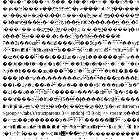
�`�#�~"�$��=&��_�d�;�?b� � !��o38r
�q&����m���pw���2pb2^ğ��r�����gw�_�����6�#ۄ>��d�{
�>��g�w�g��:��!25��x�ip�6ńij�����:�0l�x 5(��ƴ�p� {bđ��݋��ubrt
�8�amf���^�4y)��r002���.����5�,�
i���<��h6�g�}r�ȩ�((:j;kd�,������q�
k���`'e�l���.�: ��dp�%��b��9h-
7��3s��0zu��in9���k��5ǚp����vyf͑rܗe�.a���yq�>����ƴ1���]�9x `6�����(a0��ic�(�fc�8�o.�~Ԭ^6
>`��w�9�\�$�zg�y�п��#gz�bpx%h8*x'�as[
�xz�0�����a��d1uo�>/yg1������:gw��
��0d�0�i�<�gf�q� ��1ċ�r�r�y���d�
(vp̿��h���i�mq����r;[�ogi�e�h�ilk��
���ji��^w��,������cwt��n��rc���hl)ǆy8w�����z>˅���k5ݺіxb�j�k4��d137ē�
��{-�y�ַ..��-�-�w�-� ���y$}���m�n
�k1��k��o0����<���'-�chrk�>$���
��hf���o�h\l�x[$��|����0�v@�����
�^v�q�h�jށw��n��jj���gy�fp�o endstream endobj 42 0 obj <>/extgstate<>/procset[/pdf/text/imageb/imagec/imagei] >>/mediabox[ 0 0 595.32 841.92] /contents 43 0
r/group<>/tabs/s/structparents 8>> endobj 43 0
�>~zn��c������o�4�����῿?~x������߾>���g�����_����7�pj��ۛ�mh~���f�?h�2-��yjq7���q�g~�����w�7
oo~��i��oms�a����q�b�j%��*m���j�xd;8e
(�1j���=�%ة���8޿���(8�����������}x�xhw,$�m����u���e$��m�����z�r��5�%@�č {b�5����(�n�8�a���5"