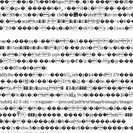
���=��x�1%��$�bgwi�.,�}� �����db�
���<��b:��/ɻ�.;������
�m=nт��fs���x�ci�5�u�`[�v�u���y�y�tdm|
ҩ�)n)4cn�;�f |�8��e�x�d:�ib뱦���^x�k
1�"3\9�`���0�>��q�s�ȑb�shv�y s�}xwx
y
���<�b?am�d��m�n�wf�b�@�ٌ.��;&vl�r 5z�\w�k�t�
 �z�2!��u0 rzpv���b�� �u=��b��>
7 f��x�� ��z��r)y�$'�\z:��:g�)y�|�
cx��8ꎤm�#�jr�|
��k` � �)if7�p��i� �89�هj�bُ5��
�"�-�a��l쳎i�1��!��1c�2j.�<�z�he.���
ԋi��;�ty�na\nq,0� .�]k�p6��� )����
�9c�k�;�u�r�/v䋐g 9v)�i���o���]6�̄
 obj <> stream x��zko��� ��q>���u��!�i�va
�w?5��y�?
f�=�i݇�r�v��\�s��̠�q�;i�b�ono�����a���