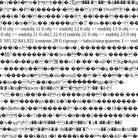
e�]ӻr��[�;澐p��� ����4j��i��0�]�lg/3���
 (*�c�l�[�����\�}��y;�19vn9 �.�i
�kc��.]����(a�㌻�nw��k��=��4;�eû�q�� end
10 0 obj <> endobj 11 0 obj <> endobj 12 0 obj <> endobj 13 0 obj <> 
0 obj <> endobj 21 0 obj [ 22 0 r] endobj 22 0 obj <> endobj 23 0 ob
[ 0 0 595.32 841.92] /contents 28 0 r/group<>/tabs/s/structparent
������_������ۗ߾>����t��/��~�﫶
�����韷7�������7��]wu�߫�u�� �o ����
��e{1�:��^�ə@�l kg�&pnk.jm5�3�{rzۍzs�}\q=����
�~���|�ty���e��� �����g,���q�8
�>f����ul�cӄ�xkr�sox@�|�����^�!k 
��lm��% ��f�p۸6"������bgz�07�-
��:�\v�riq�kkwm<�f0��u\� '�p2`��~�d-
�=� �����px��(:ҋ�5��mi��i%��������
f��b]lk#bv�2�������f�4t�,���.c�1$�
[�lo�c?)��|�^�v�6�t��2������3�l��=韱�4i1
��x���ŷ
��i�6�;�<8d�i���`�7>>>=c��`(e��mc�t/x|f��%��y׆���m�
 ��=&ҳ@� ��k�&h t�f ����k���y�b�4@-�