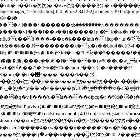
�xib� a��tx�� �gvw}�;��� s�u.�����
magec/imagei] >>/mediabox[ 0 0 595.32 841.92] /contents 39 0 r/group<
8>�i�
���������ǉ��c����w�w� ����r}��?
,?���zӽ����������y}���f��o��[�����1g'�lk�ѩ�
mflc8u��{���-��x�k���lmh�{ltcp�~,u'�
��k��3;�������x� g�r��bbo4�d)(7-4 
w%��e�wړ n:�
b�p9��7\�l!~#�#u�epom!��7e} �>����
^���"���%��-
����u ^��)s���z��un���-���r ��j�d�
�~_ܰ� �*[d��h�^��z͓��թ\.35�����\z�s!֠�8
c/imagei] >>/mediabox[ 0 0 595.32 841.92]
 obj <> stream x��xmo7���crȋ�~���� e�s���8im��e�ߙ!)�i
��o_>o^����4�xw����n�����7�w����|
�կ�w��rh�� y��᧱13��5t0k2���j��:뛭q���.