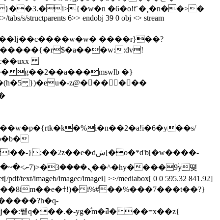
}��3.�i>{�w�n �6�o!f˹�¸�n��>�
>/tabs/s/structparents 6>> endobj 39 0 obj <> stream
m� 6�����{�r$�
a���w::dv!
7c��uxx
��g��2��a���mswlb �}
�w�p�{rtk�k�%i�n��2�a!i�6�y��s/
'b�b�
%#��%���7���t��?}
�����?h�q-
�-yg�ͣm�ߥ���=x��z{