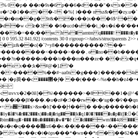
% 0�p� ��r�9s�6 p��6�d���"�xx�5�
^2�1��o/��-!/ �%{ i��� nsz&��zy.u�`
�r�m��g�9r&�i�x��)x���6$^��
�w cʫ�3|� �6�ucd�u��i_|�x�ќ��'���nc1 
 0 0 595.32 841.92] /contents 30 0 r/group<>/tabs/s/structparents 2>>
�b���� t��ag�� ;���=������>���fu��'
��?n�����o���/o���m���ze� ��sz�
��ox��;k�#@�].[?�
��^�=����%��#~aa0n�g���}���j��4
gxa��a� �nf�آ����کݥ��$;r�koo
{f
c\nvѵx�2�0й]�%\������>�8ȼ��1�@^�
:3��rw�c�יag�:�ѷ��qn���#���u��uf`�c��u��!�!
�ɜ���7蚠�!
e��ȍy�â�%�r��2���x)��u�j�rig����|k�q1�0�?����u�p
��� �bim��ng�>��� ��u�t����ķ�w�*̽�ȇ {�d���wm!��4(8
ެoj�8���a�e�q����԰rz6��e.��|�����˄�����9}1