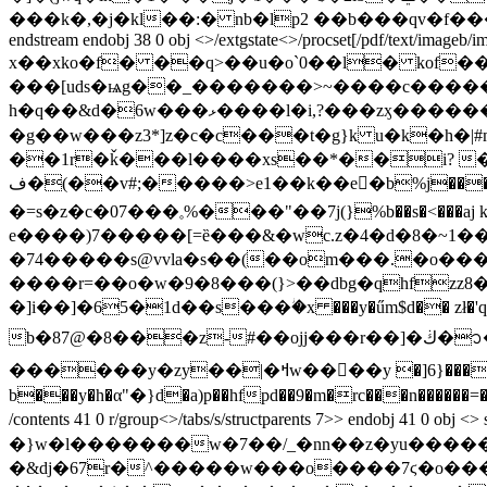
���k�,�j�kl��:� nb�lp2 ��b���qv�f��
endstream endobj 38 0 obj <>/extgstate<>/procset[/pdf/text/imageb/i
x��xko�f� ��q>��u�o`0��l� kof��
���[uds�ѩg��_�������>~����c�������>|l���~������xؽ��������߿
h�q��&d�6w���ޅ����l�i
�g��w���z3*]z�c�c���t�g}k
u�k�h�|#
��1r�ǩ���l����xs��*��i? �h&
ف�(��v#;�����>e1��k��e�ٍb%j����q,�*c�*�����eq�k��y)k6�_e�*hg��*�����!��(h�5 ̝})�eu�-z@������
�=s�z�c�07���𓈒%���"��7j(}%b��s�<���aj k���j� �t8�܉�֑��e݆��b6.�l�����(
e����)7�����[=ȅ���&�wc.z�4�d�8�~1��w
�74�����s@vvla�s��(��om���.�o���f�um,� �d �׫
����r=��o�w�9�8���(}>��dbg�qhfzz8
�]i��]�65�1d��s���ؗ�x ���y�űm$d�� zł�'q
b�87@�8���z-#��ojj���r��]�ڬ�᭡���q�v4|���'u�u����ofpcq�r �%d��:�i��-};��2z��e�dش[�o�*d'b[�w����-
������y�zy��|�ߞw���ً�y �]6}����|��nr �,gv&o{�#��s���}4�\u�v���w������od�շ[�~�<ܢ����3�<(7ނ��^�hy����9֜y뗮
b���y�h�α"�}d�a)p��hfpd��9�m�rc���n������=�3�:��9�kn?���\�ע endstream endobj 40 0 obj <>/extgstate<>/procset[/pdf/text/imageb/image
/contents 41 0 r/group<>/tabs/s/structparents 7>> endobj 41 0
�}w�l�������w�7��/_�nn��z�yu����
�&dj�67r�^�����w���o����7ϛ�o�����&��