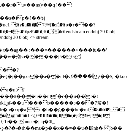
,��r�uv��m(v��q{��
��s�fp�{��쌣
)�y�u���j� 7@\[�efǻ�\�υ�r���?
 endobj 30 0 obj <> stream
q��w�歾so�����j5�0g
s��?
a�nϋ?
�l([�:𠆊�r�b�xq�a 5n�b��ģ���hѓ�mf�8�h��9_�
����a@m�m�1~\(}=��-��r��j�|��(�ӌc�wjf�q�
r�� muce�j.'q�0l_
�l�s�]�g��h�n&�r�7`��֊<ۙ"(,�v�m$�i��� :w�e��c�i�ȯps���*�wn��*r[�j��62��ٷ�?�\�rh��mz�p��x��=��
ư�׾nh� ͌)b��