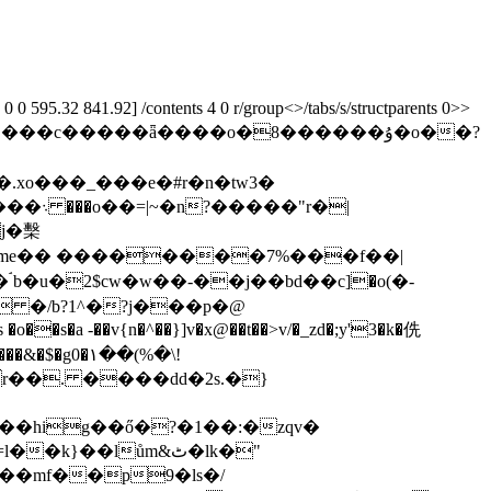
 595.32 841.92] /contents 4 0 r/group<>/tabs/s/structparents 0>>
o??||���c�����ǟ����o�8������ۇ�o��?
xo���_���e�#r�n�tԝ3�
j�檕
 b�u�2$cw�w��-��j��bd��c]�o(�-
o��s�a -��v{n�^��}]v�x@��t��>v/�_zd�;y'3�k�侁
&�$�g0�۱��(%�\!
r��. ����dd�2s.�}
}��lům&ٹ�lk�"
��mf��p9�ls�/