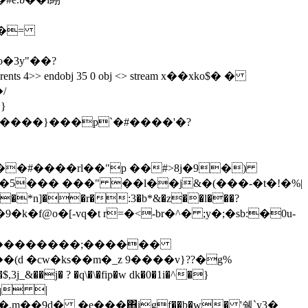
�3y"��?
tructparents 4>> endobj 35 0 obj <> stream x��xko$� �
}
d����}���p`�#����'�?
)��#����rl��"p ��#>8j�9�)
fq |
m��9d� �e���΋igf��b�w� '쉘`y3�