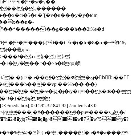
hl]��s/�y��
���x��n�-
�"��*�����i��g�t��h��2i%e�d
zg��鼃qfx-
���!�r-cnj.� }.c
��1�/��� r��>b�hqo)㠗
�l�e���b����vpi��%b�� ��}
j������ ��ө\�갲�j�/y�ʯ=r��s�ds��
�"!�}�ϭp�!
�d�a��:>ļq���j�#������f�pu=����zݷ�/