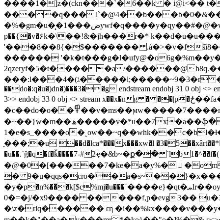
����1�]z�(ckn���`�6��k � i@i<�� t�
����q��� |l`�@4��b���b�0�&���
�%�gm�u�̨�1���ضywf�q����y�qy��#�@�w ��s$nq��y2�t����.�ǵlf����(k� _��z;@5ӊzo2ek7}�i
p��{�v�۶k�\��!&�jh���r�* k��d�u�u����a��
'���8��8{�$������� .á�>�v�fŝî8�
������ '�k�t���g�l�ufy@�o6g�%m��y
2qzeryf�5�t�����a/������@h8q.�
���:l���4�(ג�����l;�����~9�3�r ���-��u g �j=�xmݚi �j�a")��2y��)�&�r�$x�m&ό�������bb�&h��q�9�m�8�ϵ^�y ���xgp�|
��do�:q�u�)dn�)���3��g endstream endobj 31 0 obj <> endobj 3
3>> endobj 33 0 obj <> stream x��x�ng � ��|p�ځ��fa�8�r|pl��!ޠ �߇du�zd�f&�饊
�c��do�o��߾��v�ms��ϻw�����7����m_�~�������o���q/
�~��}w�m��ھ�����v�*u��7x�a��ֆ�mm���ks�������z��ys1�ޯ���6�𲫪�
1�e�s_����o�˻ow��~q��whk��c�bl�ɫ��k���|<�i�n�@���{dܑiz
֢���;�u ��d�lca*���x���xw�l �3�5��xârt��*�1t���
�u��.`ĝ�q�f�ǩ����7-#2ҿ�&b~�ք�� `lb1�^��f�( ��4>
�@�0�[�����7�ke
�a�y%�⟒�om�
� 9�u�qqs�cro��a�s~��}�x���
�у�p�n%��̅�k[$c%mj�u���΄����e}�qt�ܚlr��oy;��ņl_���r�9���� e�����q�$��s�d�b��cf1�_����=�ݨ}]�=�$?
=�0�j/�x9���� �����f,p�evg3�� u�3 ^"�w� �^����*�ѩ$�át�ro�;p'��d��x�;�q�ʴl#����ƚc���9\��k�ϸ�w��|@�
�\z�rlq������ ԑη �i��%kx����v���y
m��k�"��a�y���mr؅*�ko^��"o�]%�& c<>�n�����he�p�z��2����Ა��n�2�(e1�k�n�#e.b��i䋚