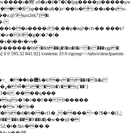
����s�翙'.eŏ�a�f�7�[�[pg����p)�����μw
��$ up���u&�)o^��lx�;��a��ƶw-
��k��a����ci�,��p�n@�cfv�� ���k?
4�w�#3�g�\�7�!�
�x�ȉ��r�vҷ�
0 595.32 841.92] /contents 33 0 r/group<>/tabs/s/structparents
�xqs�'l�v��ٜl'��0�����
��w`l�о�
52;�t�.եo:���.�