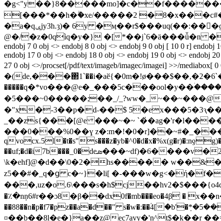
�g<"y��}8�����mo]�c��f�������v)��h�
[���*��h�ۗ�xe/�����2 �8�x���c#�
�a�qݷjy3h.ȝ)� 6y �ӎ��r$���uq(��:��𬒓�ɡ��ũ�7�ަt��m���΅e��t_��f������rɩ���c��� )��`�ʹk^�β�����d�r�/
@�/�z�0qìq�y�} �[*��j`6�ä���ǚ�n ���}�m
endobj 7 0 obj <> endobj 8 0 obj <> endobj 9 0 obj [ 10 0 r] endobj 
endobj 17 0 obj <> endobj 18 0 obj <> endobj 19 0 obj <> endobj 20 
27 0 obj <>/procset[/pdf/text/imageb/imagec/imagei] >>/mediabox
�(de,���΂1`��i�aӗ{�0m�!ø���$��,�2�6`���ȉ�x/������חoo�n�ؼ��|���/����o�
�����q�*vo���@e�_���5c�ׄ��ool�y��ۛ
�5���~0�����;��_/_?ww�_~��~���@��fx�s��|g��䇿
�"x�-3��p�d˶��$ 5�ex���5�3ԇ�
_��zs{���[@e ���~�~ `�҆�ag�'r�l���
���0���%0��ɣ z�:m�!�0�r]��~#�_��
qvοcx.5l�t�s"s���z�yb�^0�d�x�%x(g�r)�:nƍg)
��uf;�d�i7b���_0�deܣ���~df)�6����v�2*c��j{s��f��4i.ey����qb��!�4���;���k�ԭ�r����
\k�ehf]@�d��\0�2�hs����� w��&
z5��#�_q�ց c�~}�li[ �-���w�g<�ή�
���,uz�o.6\���s�h$cj��hv2�$���{o4q�
�٪�nņ6#r��ɔ8�β��dx0f�mb���eo�4β � x��n�'u�ܟq*y y��ts�#¥l���=}�a���fu"� y�.)
��88��n�p�f7�pz��a�d��" s�w�:��ؙ4[�b'�ܼ*�5����a@=
¤��b��8l�e�}a��z@ec7avy�'n^t$�k��r