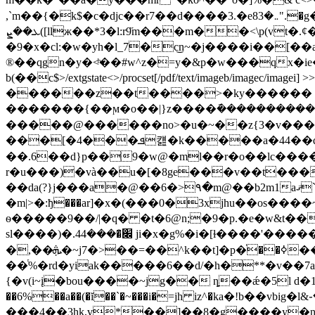
,`m��{�k$�c�djc��r7��d����3.�e܅�83".�g�>q�4�vm�� ��m�}"4�ca7>l!
ܥ��ܨ([ӏlж��*3�l:r9̋m���m��<\p(vt�.ȼ�źy��lj���tj�#=�t�ee�8�1j^l g*���?k��=
�9�x�cl:�w�yh�l_7�c͜n~�j����i��[�
®��qgn�y�<ͪ��#w^z�=y�&p�w���qx�
b(��c$
>/extgstate<>/procset[/pdf/text/imageb/imagec/imagei]
������z��t����>�ky������ �>$�{�gu
�������{��ϻ�o��|}z����݇����������
�����@������no>�u�~��z{3�v�����
���[�4���ܦ컖�k�����a�44��qv��ȟ ��oo_?ww�_����� �ps�s>�sb�?
��.6��d}p��9�w@�ml��r�o��lc�����h�d
r�u���)�và��u�[�8ge���v��t���
��da(?}j���a�@��6�>۹�m@��b2m1aޤ`�xp��i�qa���u�aaei��}b=z��{�08��t������ú>܇d&�5��� ���" ��l��j&�(���-�t�!�%|
�m|>�:ђ���ar]�x�(���0�3xjhu��os����~� d �u� �v�ܥ)��==���n֬�ћwk) �(�a�����g�*
ѳ�����9��/|�q� �t�6@n;�9�p.�e�w&t��o��� p(!]#t�a��m)ڇt�r���1ӑs��
sl����)�.׌�ܺ���44 ji�x�g%�i�[ɫ����'�������嘵�\���8�)['_ d��]�.�����!�o�!
�,��ܞ�~j7�>��=��^k��t]�p�֫��ߦ��g��1��ig,��x��ێ��afc�v�ʌ���t���������;������
��ͭ%�rd�yiak�����6��d/�h�**�v��7a�t_߀e}gr���$�wr����0jg����c;u}1�~]r���(d �cw�ks��m�_z 9����v
{�v(i~į�bou����~jg�� ȵ��ǽ�5l d�1٪���d8}ר7m$��đkgk�f_p�uodmm��:�: �{�����$,3j_&��j� ? �q
��6%��a��(�ĭ��`�~���i�=jh iz^�kа�!b�
���4��3hk,v*��]��8�g����y�n�