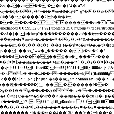
�a"#�5�~�i���8�2/o�#y�k
ie�e�_��z��' 7������cn�ɓoo
 >>/mediabox[ 0 0 595.32 841.92] /contents 35 0 r/group<>/tabs/s/s
�hwp?���ȏ������קo/��îyyy����/
���j��joov#v�z��� �xy�5�*&��u���5�
�m5��u��j�c�}_��d_!��'rc�s9�.�ԏ�}
 b&����� @�u�'ږ ���>���
�gf��obp��c��4im�s�� `;�u�e���x
n]��r�:3�b*&�z��l���?
{�9�k�f@o�[-vq�t r=�<-br�^� ;y�;�sb:�0u-
}??�g%
\�\�fip�w dk�0�1i�^�}
�vbig�l&֊��x�5� �� c���\������e��s���k
���������w��4��l멶d ��9e�2s��z�,�,