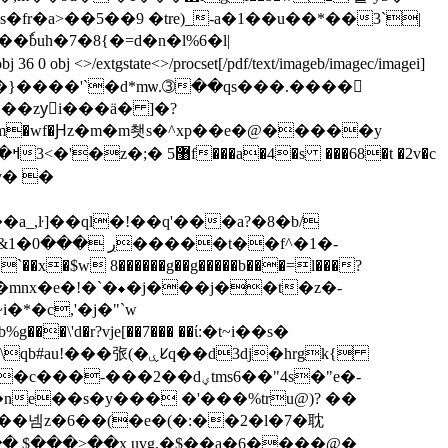
uh�7�8{�=d�n�l%6�l|
gstate<>/procset[/pdf/text/imageb/imagec/imagei]
 x��xmo�6��х�}����'`�d*mѡ.➂��qs���.����
��zyٍi���ӓ� ]�?
v
� �
��a_,ŀ]��ql�!��q'���a?�8�b/
�1�-
p��mnx�e�!�`�⬥�j���j��t�z�-
�*�c,'�j�"`w
�d3dj�hrgk{
2��dؠtms6��"4s�"e�-
ne��s�y��� �'���%tru@)? ��