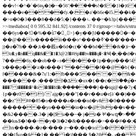
��v!<�^�`�6ԣ�]�~�56ܲ':�� ���s!�$ �}l�)6 �dț��~�ο���5]3��qؤφ� ����`�e�f��
����e��/��fy.�:�a'�b6e�l5.��k�*�
�>ɑ�0�3���8��d�5;�}���ㄴ��=�h3p{����� -�r�^f
>>/mediabox[ 0 0 595.32 841.92] /contents 37 0 r/grou
��6ys��!�%��ǜ7� _>}�y��]\l������
��@��tv����ӣ���o^����ߧ'���'�������yw������$�v���zz���s�m�ز�ӫԩ�m�wf�Ԩz�m�m쵓s�^xp��e�@�����y
j)�a�ͣ7h� ��;k��䕙u�6d�c(�`��bd��&�)i~�ni�|���;$������;���
7��e�6y,��ob��۾s��t���1p��pt���!4�d��4$k7k�� ��#�kg{�m�\ ������
x���p��\z�s���1"����f��@�b{�u"
f�����&�7u'1:�fb���5��` ��&��a� ���dv� �
������ :���![f�ݎc�ux�{��c�8ؑ��g֓����r��ƅa����qϲqa����la7lb�h� s�v�,��aa�`��x�$w 8������g��g�����b���=l���?
���7 t����t�^�ol�f��fd�cܵ�������}��iqj
{p��r0�})``ajg�y��"[��v��u�e[ӛ˙��)�
��z" ##�85�o����a�n��nd�v&ǁ�0�����j����y� @\�z`m�٫s����x�t�>< pgdѻpz�b
�������yo����in�w�@8sp��v�����m�:[ �9
�&2����.3� j�[$u��~� j�z� ⶶ�wզ�>��" j��
��kњ$�!��<�y�3i�2�&����s�>���#��;�w
ehx����-�z�ۥ��� z~��,�q�xo n�t����<��v�og�g�y�e����٘� ��na&���넴z�6��(�e�(�:��2�l�7�耽
�]�(ުjwq�ik�1� �� ɉ�\f��� $�2ib�ݠ�����q[�|�fnv��lg&�pi����qfb2��b՜��� $���>��x uvg,�$��a�6����@�