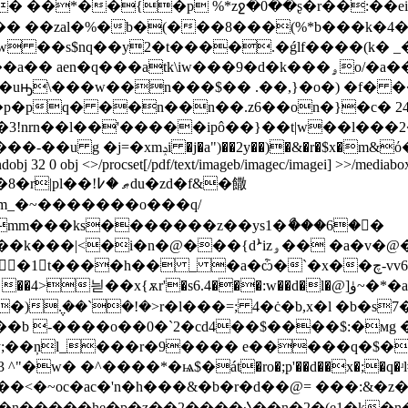
� ��*��{�p %*zջ�0��ʂ�r��:��eiw
 ��zal�%�b�(���8���(%*b���k�4�݆�
 aen�q���atk\iw���9�d�k���ۄo/�a��-
�uԣ\���w��n���$�� .��,}�o�) �f� �
�p�pq� ��n��n��.z6��on�}�c� 2
�3!nrn��l��'�����ipô��}��t|w��l���2
2 0 obj <>/procset[/pdf/text/imageb/imagec/imagei] >>/mediabox[ 0 
ۅ�� �a�v�@�=؁���h�޺ѣ�0?�v�r��#�lk�a
�h�� _ �a�ѽ�`�x��چ-vvߩ�6�ઐ� r� �1b�'c��cj`��`}
늳��x{ѫr'�s6.4���:w��d�l�@]ۈ~�*�a3�ƙ ����q���
)݆.��`�!�>r�l���=; 4�ċ�b,x�l �b�s7
�b -����o��0�`2�cd4��$����$:�мg 
��<�~oc�ac�'n�h���&�b�r�d��@= ���:&�z�