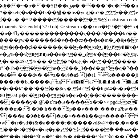
ns�fr�a>��5��9 �tre)_-a�1��u��*��3`|
�ke6(�ԍ���fk��덑��hs�yug]�o7�[ ɏ��) o��ٗb
2����r������% endstream endobj 36 0 obj <>/ext
p<>/tabs/s/structparents 5>> endobj 37 0 obj <> stream
~��n�?y�������������ç���7����k?��|
ۛ�xn,�\�v���ҟ�ߞ��'�>3z�;� ޸5f���a�4�s ���68�t �2v�c
3ɞ�,y�n��q��&� �1�3@2f�#ĕtp��bv���q�<�눽�;��d�w�ۺ%��ӯ�:��)u��n�f��_q9c�i��hc�4j
`�1b� �e�ne� ȏ��_3��d�gq*
`�q�`'�
z��i4�a$ 'j�(1 -k�����j&1�ڔ ���0�����t��f^
@��7y��c��k"��!����$cy�, ub" ��fq@4�s�
�80 3a!-p�u�d���b�q6��)��#�������~i
%g���\'d�r?vje[��7��� ��ί:�t~i��s�
�|h���$p��v��� ���r a?bw��\qb#au!���㢳(�ۑᱥq�
�a,�9�b�� |�,t�<���k�̡�q(=���� *�c���-���
�(r�yd�(&�a����:�f����vd$y@\�r�,�w��