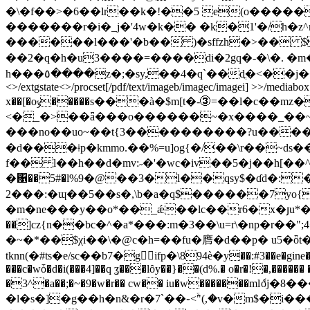
�\�f��>�6��lr��k�!��5 e(o�����
�������r�i�_j�'4w�k�� �k�1'�/h�z^ʜ�
������l���'�b�� )�sffzh�>�� $
��2�q�h�u3����=����di�2gq�-�\�. �m�d
h���٥����z�;�sy,��4�q`��dֳ�<��j���6�=��;��ϻcha�amtmq�����! ���it�y���;�~�<�\�pz�\���}���r� endstream endobj 29 0 obj
<>/extgstate<>/procset[/pdf/text/imageb/imagec/imagei] >>/mediabox[
x��[�oݸ�����s���à�$m[t�-➂=��l�c��mz��jz&��o[�`?=y8����������??��=
<�_�>��ǟ���o������~�x����_��~��������<����>���؍ө�no�
���no��uo~��t{3����������?u����
�d���ǂp�kmmo.��%=u]og{�/��\r��~ds�
f�� l��h��d�mv:˶�'�wc�iv��5�j��h[
�΁��5#�l%9�@��3�l��qsy$�ɗd�:�� |�p䔪��c����޲�j͊� ��(���<-%s��h�z4�=�e{�j��
2���:�ɰ��5��s�,\b�a�q$������7yo
�m�ne���y��o*��_ǽ��lc��r6�x�յu*�
��]cz{n��bc�^�a*���:m�3��\u=r\�np�r��";4���i��βf���.�u�z#�
�~�*��$χi��\�@c�h=��fu�膺� d��p� u5�ȫt�=:n֐���x>&ѡ�b]'���Ԩ��j� ��q�����b�kk쾆̺nf-��u���o����
tknn(�#ts�e/sc��b7�g ifp�\894ѐ�y��:#3��e�gin
���c�wȱ�d�i(���4]��q ʓ���lȏy��}��(d%.� o�r�!�,���
�3^�a��;�~�9�w�r�� cw�� iu�w�������ml