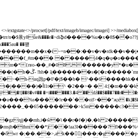
xtgstate<>/procset[/pdf/text/imageb/imagec/imagei] >>/mediabox[ 0 0
� 4�trr/n�$㬌y8ǚe&���e�>diֆd����%u�x�8$�͗�
���m��x�i~=n��:��v�v�rdk��v��j�.
��m�*{rʁo-��_#�08,������y*�u�
�����7%���f��|
�~�h-uq䛌p�0'�j$��h� ^��6����hk��ۘ
�j�![��8�v#�� �=i������3.�4 ��dź��$��̎�7��r�l�s �
a���%s����!e��`��o|f>��"җx �k]�$���
�2����_��65�������>k5m�����c3�
sjh�thm��*) ��!aa3l�����7fl���%=l��k
wr �;��.��>,ak��j���;�g����p