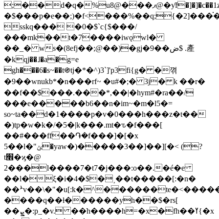
;��d�q�%u8@���ޕ@�ƴf�]�]�c��1z�и�m�#�c�@|
�$���р�e��;)�f<���%�̣�q;{�2]���֗
sskq��� �0�$`c{$���/
���mk��t�7����iwǫwl�
��_� ws�(8efj��;@��)�gj�9��ض$ .產
�kqj��˩�a�g=e
gh���6�s~��t֍tj�*�^)3`]'p3fi{g� �껶
�9��wnukb*�n���rf~ �u#�;� 3j� k ��r�
��f��$���.���*,��|�hym#�ra��/
���e�����b6��n�im~�m�l5�=
so~ta��d�1����p�v�0���h���z�t��
�)tp�w�k�/�5�|k���.mt�ԏ�f���[
��#���ff��֏�f���]�[�x
5��l�"ݵ�yaw�)�����3��]��][�< (?
t׮�ϗ�@
2���l����7�t7�j���:o��.�é�e
��l�ξ�i�4�$�͵�
�t�����[:�n�
��ܑv��\�"�u[:ҟ�^������te�<�����t
����q��ƚ������yh��$�rs[
��ܨ�:p_�v. ��ֹh����h=�x�fh��ߌ{�x