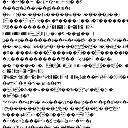
����`�e} 0 tuu/d� �9
���zf�3��9��g$��ru�t
�tvui")��r���{x�����ԉ��n�����jt��}
{���щdg��u�5����r{��o�7������
珯8��������ߺ�����?~�=���/�_�?
������������_�}{}�>�9>��쎺� �=}
µ��t�������e����b�d�o�7����
��k�@�@:hѐk�@\�<������d�,�d�ա�
�0�s���ă>������n����������i�
�)u�����������뻿��_{ϙnj� ��n�/̯
��r*���e�k�ސ��>��=��>z����0�ij�ߌdo����a,�c'���z�= (l��܏òώ��z�c���;ʩf��{��}q[l۶h�
d"��{�;q��/w�%
[�%i�ztf()��p�w*wb���u��¬��ԡ$uh��@�%
�a x` �́�*r�i)rh8r�l
�rh�ās��w���9��%�"ą^�(�(~�!
�h�e$�?
*�1f�`k���va#��e{p���/p�0�
h����������-��`���|� ?
%���q48m.��#��|��~ 1�
��ea���<�$ tc�u<�j�(
��yst7n�ԛs��=cb� ��t�`dȇ�/