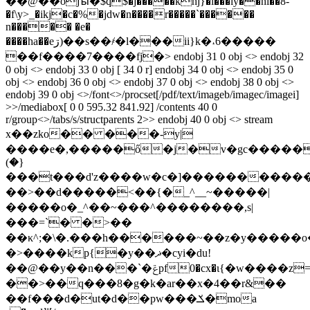
��@��ojꙑ�$q$�j�����khj}�i��
�ȋy��ni��8-
�f\y>_�ikj�c�%�jdw�n����r�����`������
n����� �e�
����ha��eڗ)��s��҂�l���ii}k�˔6�����
��f����7����fj�
> endobj 31 0 obj <> endobj 32
0 obj <> endobj 33 0 obj [ 34 0 r] endobj 34 0 obj <> endobj 35 0
obj <> endobj 36 0 obj <> endobj 37 0 obj <> endobj 38 0 obj <>
endobj 39 0 obj <>/font<>/procset[/pdf/text/imageb/imagec/imagei]
>>/mediabox[ 0 0 595.32 841.92] /contents 40 0
r/group<>/tabs/s/structparents 2>> endobj 40 0 obj <> stream
x��zko�� ���-y|
����e�,�����ő�j�v�gc�����
(�}
���t���d'z����w�c�]�����������
��>��d�����<��{�_^__~�����|
�����o�_^��~���^��������,s|
���=`� �>��
��κ^;�\�.���h������~��z�y�����o�w
�>����kp{�y��ޛ�cyi�du!
��@��y��n���`�ݝpf0�cx�ι{�w����z=�
��>��q���8�g�k�ar��x�4��r&��
��f���d�ut�d��pw���ݎ�moa