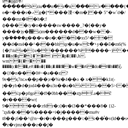
s�ϙgd♅/
�����bziu��n�s�n���v����{
ө�=���s�ޣg�[*���㴗<�m�] �� 5"�w`d�/
���mz�8�h�;!
ф����/y�n����sw����_?�[��y�
����)y�͏՘a)m������d���w��-
y�۬����g���w�o�;��l�xs5^��
��d�m4��^�t��bhqr�u�wէ�܌y��ű�m6(%
{�|!\iuu�{u�������%����~)��p %
� ��zd�q �}�`�# )�p�{��\,b.
wm�{����
����(c�f��,e#:��o�{��r,�:��f��w��r6�do�#�h��㤈
�{f�n���0#~�a��z| ?
9e�қ7ncߍ��p��;e�%r�4��o � x��k1r(-
j��yb�d�ϳod4���u3n��a�hso��5>l�
��sٙ:p�p0go�ff�0bb���zʈyf̌.a�ĉ
�r����wr|
9����:rfdr�ɔ]�r�i3��*���8� {i2-
˜z֑s&�:��%����=i�j�����mu#v
t8��¡6��^@n~�r�v���g���\:�ԍ��̾�v(ld��
�z�vjmz���z��ʆ�