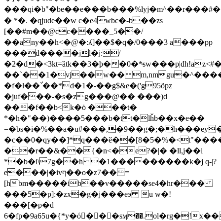
���qi�b"�be��e���b���%lyj�m^�� r���
� *�. �qjude��w c�e4wbc�-b��zs
[��#m��@cc����_5��/
��any��h<�@�:ʎ]��$�q�/0���3 a���pр
���d����jl�j:/
�2�d�<3kt=ȁtk��3�ϸ��0�*̴sw���p|dh!az
��`��1�vj��w�� m,nmgu�^���
�f�l��`֗��*d�1�-��g$&e�('g95öpz
�juf���-�s�zg���@�� ���)d
���f��b<k�ȯ ���t�
*�h�"��)����5���b�tt�lȟb��x�e��
=�bs�i�%��a�u#���,�9��g�;�h���ey�
�c��0�qy��]*q���ӗ��[8�5�%�<t"��
��r��&��{�n<�e?�|� �ll,j��i
*�b�i\7g��h �1���������k�j q-|?
e���|�ivף��o�z7��=
[hbm�����ib��v�����se4�hr���
���5�p]:�zx�g�j���eэ u w�!
���[�p�d
6�fp�9a65u�{*y�ό񈊸���sӎ��.ol�rg�!