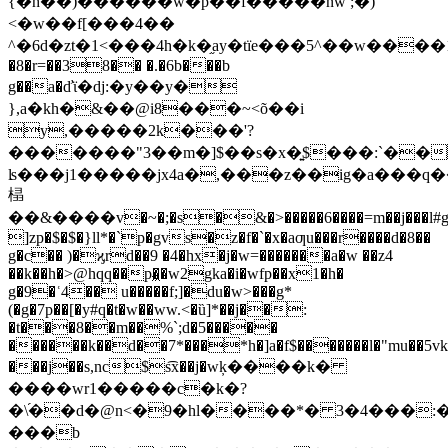
{�h��)������w�p��f�����nw ;�)
<�w��f[���4��
^�6d�zt�1<���4h�k�֦ay�tїe���5^��w����1f�
�8�r=��38�� �.�6b���b
g��a�ďϊ�dj:�y��y�
},a�kh�&��@i8���~<õ��i
y,�����2k���'?
�������"3��m�]$��s�x�͍$���:`��
ʪ���j1�����jx4a�,���z��ig�a���
榋
��&����v�~�;�s�&�>�����6����=m��j���l#
]zp�$�$�}ll*�`p�gvs�z�f�`�x�aƣu���r����d�8��
g�c�� )�ϗrd��9 �4�hx�j�w=�������a�w ��z4
��k��h�>@hqq��p�͖�w2gka�i�wfp��x1�h�
g�9�ʿ4�� u�����f;]�du�w>���g*
(�g�7p��[�y#q�t�w��ww.<�ȕ]*��j��:
�t���8��m��%`;d�5�����
������k��d��7*���*h�]a�f$�������l�"mu��5vk
���j��s,nc$s͡x��j�ԝķ����k�
����wr1�����c�k�?
�\֜��d�@n<�9�hl����*� 3�4���:�
���b