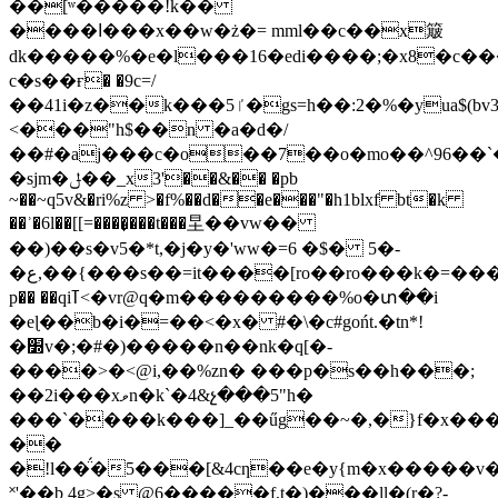
��[ʷ�����!k��
����ߊ���x��w�ż�= mml��c��x簸
dk�����%�e�l���16�edi����;�x8�c��
c�s��ғ� �9c=/
��41i�z��k���ٵ5�gs=h��:2�%�yua$(bv3r�c���ig�&��r���:����rs_g&�ih@����&8a>#at~z���jl%˩��p�p�
<���"h$��n �a�d�/
��#�aj���c�o��7
��o�mo��^96��`
�sjm�ݪ��_x3'��&�� �pb
~��~q5v&�ri%z >�f%��d��e���"�h1blxf bt�k
��ʾ�6l��[[=����̟���t���圼��vw��
��)��s�v5�*t,�j�y�'ww�=6 �$� 5�-
�ﻉ,��{���s��=it����[ro��ro���k�=����j��҈���e�(�7�,_��p���
p�� ��qiߠ<�vr@q�m���������%o�տ��i
�eɭ��b�i�=��<�x� #�\�c#gońt.�tn*!
�׽v�;�#�)�����n��nk�q[�-
����>�<@i,��%zn� ���p�s��h���;
��2i���xވn�k`�4&չ���5"h�
���`����k���]_��űg��~�,�}f�x��
��
�!l��̈́�5���[&4cƞ��e�y{m�x�����v�r
˟'��b 4g>�s @6�����f,t�)���ll�(r�?-