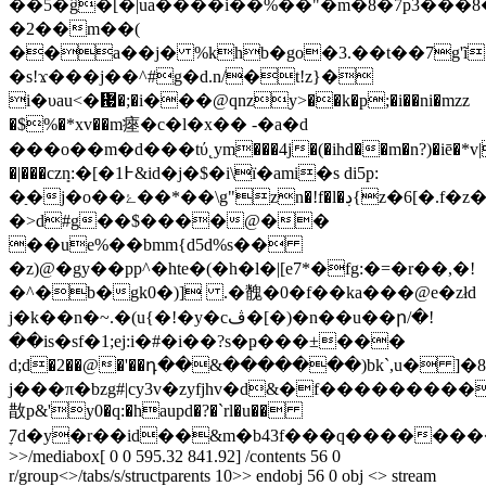
��5�ĝ�[�|ua����i��%��"�m�8�7p3���
�2��m��(
��a��j� %khb�go�3.��t��7g'ĩ
�s!ϫ���j��^#g�d.n/�t!z}�
i�υau<�᜗�;�і���@qnzy>��k�p;�i��ni�mzz
�$%�*xv��m瘞�c�l�x�� -�a�d
���o��m�d���tύ˛ym���4j�(�ihd��m�n?)�iē�*v|
�|���czܻn:�[�1߅&id�j�$�i\ï�ami�s di5p:
�ַ�j�o��ۓ��*��\g"zn�!f�l�ڊ{z�6[�.f�z�
�>d#g��$����@��
��ue%��bmm{d5d%s��
�z)@�gy��pp^�hte�(�h�l�|[e7*�fg:�=�r��,�!
�^�b�gk0�)] .�䰪�0�f��ka���@e�złd
j�k��n�~.�(u{�!�y�cڤ�[�)�n��u��ր/�!
��is�sf�1;ej:i�#�i��?s�ҏ���±���
d;d�2��@�'��դ��&�������)bk`,u� ]�8
j���π�bzg#|cy3v�zyfjhv�d&�f��������
㪚p&'y0�q:�haupd�?�`rl�u��
ׇ7d�y�r��id��&m�b43f���q�����
��
>>/mediabox[ 0 0 595.32 841.92] /contents 56 0
r/group<>/tabs/s/structparents 10>> endobj 56 0 obj <> stream