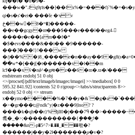
kq��ĭ� �u�9�-
���w�".fq9ϝīs��]��fx%�=���f)`%�=�s�y3�
qi�s�s'�eі� ���ǐe �ϡ v
ځ��w�ײ�8�]�����-
��e��gcgy�mͬ���$���e���l��eg4˔𸙋
����r�e��[am��f�*
�$�evs����&��i�� �9������-
���ަ]���!}!��� w
�/j��%�)8_����e�n��ay��9�g8(s�a=0
��w*�[��j[�t������x�l��m
lƈf���xѷ�nǿ^�gԙ�z��6�m�.ϖ�/���
endstream endobj 51 0 obj
<>/procset[/pdf/text/imageb/imagec/imagei] >>/mediabox[ 0 0
595.32 841.92] /contents 52 0 r/group<>/tabs/s/structparents 8>>
endobj 52 0 obj <> stream
x��ymo����%�7��y�&`�g�a�`���
�>�gr���t;@ndk"y|�z���9|lno? ?
����k�qh��r}%ђll0�j���7ߟ��>�����~�c������o/<�{yy�􏧿7�������_�������
㗯�_�>;�����������{ީ���:̺!�
�����&n-p�5^7>�.��_���뫇�?
������j��y�2ɫ�������̧a�v�?