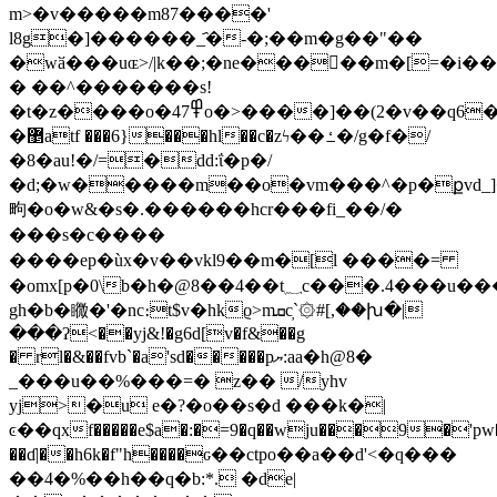
m>�v�����m87����'
l8g�]������_҄�-�;��m�g��"��
�wӑ���uɶ>/|k��;�ne�����m�[=�i��
� ��^�������s!
�t�z����o�߾47o�>����]��(2�v��q6����d���
�޵atf ���6}���hl��c�zϟ��ߑ�/g�f�/
�8�au!�/=�dd:ΐ�p�/
�d;�w�����m��o�vm���^�p�քvd_]
㽛�o�w&�s�.������hcr���fi_��/�
���s�c����
����ep�ùх�v��vkl9��m�[l ����=
�omx[p�0\b�h�@8��4��t؁c���.4���u���nd�}
gh�b�矀�'�nc։t$v�hkϱ>mܩc̦`۞#[,��խ�|
���ʔ<��yj&!�g6d[v�f&��g
� rl�&��fvb`�a'sd�����pޔ:aa�h@8�
_���u��%���=� z�� /yhv
yj>�u e
�?�o��s�d ���k�|
ͼ��qxf�����e$a�:�=9�q��wju���9�'pw
��ɗ|��h6k�f"h����ԍ��ctpo��a��d'<�q���
��4�%��h��q�b:*. �de|