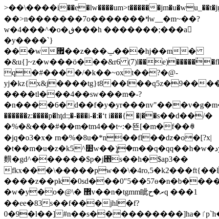
>��\����i��e�lw����um>t������jm�u�w
��>n�������7o�������ߞw__�m~��?
w�4���^�o�ڧ���h �������;���a𵋶
�y����`}
���w޿��z���ݐ���hj��m�
�&u{]~z�w���ӧ���&r6 (7)l��e)�����ٰ�f
q�#����/�k��~oxt��?�@-
yj�kz{x&j����tg}t8��l��q5z�9���
����tl���4��sw���m�-?
�n����6�d��f�y�yr���nv"���v�g�m�o=4v
������z:����p�hţd:;�-���i-�:�ʻt i���{ �|��ѕ��d��/�
�%�&���#��m�tm4��t~:�뚄[�m�f��ꊽ
�jq�o3�x� rn�%�8u�*n��fl��dz�o�[?x|
�t��m�u�z�k5^׺w��ީ)�m��q�qq��h�w�دy
䵃�gd^������$p�j꥕s��h�$ap3��
fkx���\�����pw��\�4ro,5�k2���ft{��
����z��pk�0sd���0"5��57ɵ�n�b��
�w�y�o�@\� ޾v��n�tgmm眦ރ�حq ���1
��ee�83s��f���jhl�f?
0�9�l��]#n��s����������]ha�ٵp`h�!