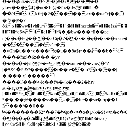
���q98z�/vc8)�> �p#�ij����
ylow���4f{�u(�1e@�ĩrх�d/s�����߸�
��(d�c�k�e)�2�����>x��u>"cj��
�ㆠ�|#�?
&݇zx���ww��vh�u=��q��":�d��f�hzstdn�#���q{zz�