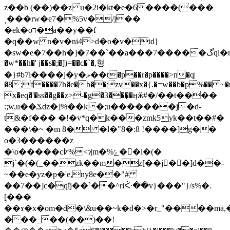
z��b (��)��z u�2i�kt�e�6����(���
ˌ���rw�e7�%5v�/j��
�ek�oד�a��y��f
�q��w n�v�ni4>d�o�v�td}
�sw�e�7��h�]�7��`��a���7�����گql�mājk�b�ѐ�li{ri�7�/hkf���h�^��ɦ��d�c`l�(z���zb����5wn=?
�w*��h�' j��s�;�])=��c�`�,형
�}#b7i����j�y�ލ��t�p��r�p����>n�q|
�8;f����7h�e�b��zv��x�{.�=w��b�p%�� ~�u
x�eq�'�ss��g��z>-�g�3���̩�ӊӂ#�/��t����
:;w,u��ݎdz�]%ͤ��k�;u�������j�d-
t&�f��� �!�v*q�k���zmk5yk��t��#�
���\�~ �m 8� �l�"8�:8 !����]g��
o�3������z
�\o�����c߈%<ɂ|m�%ݻ�񯆨�i�(�
j`�(�(_��zk��m�z[��j��]d��-
~��e�yz�p�'e,ny8e��"#
��7��]c�qǐj��`��^riᑇ��v}���"}/s%�.
[���
��ɤ�x�om�d�\&u��~k�d�>�r_"����ma,�
���_��(��)��!