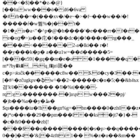
��<�$]��*�z-�@}
[��hzww���ӫ�d6�6va
�#݃rh��=�(���xv�/�e~�>�f~���w��/�!
�����ŕ�w쀯%�j��'t�
�ݲ�1n�a<"�^p�@�h����'�e���rт�f�r��t��y)b;j��� c]���
e�oց�>)a��庀�!���dc�j�!���r�rg���_
���a<����� 2-a�lki�� r�!
��y���k�p� a��u1w=��d�����5=
[��t�r59{�gq��m�e�o �1�����q����޾��unq:rcz��f���,ʎgq�
m*?by�k�_ˍcqˍf�jn\匢��
c�p>ӝsĉk������c8w��$.̍d�cy�3��:
[�#^�zĉugkϼv�ֆw^��2~�����c�n�5;��&h4ъx
겸'k\l������� �!l�%s|��j�-
rq :ȩo�������-�]aʮs w���2�pj/
�)b��%a��y�ظ�
$qs����iu�!h��gn%g=�bn����0�zh0�
�j*o��v��29��pm���l ��ks�jt7�}�-
�c�&0����zb[!
���$��q��������[�s�p>��q�����w
0��]�4�'&]�4zfttr1�� %�z�u��&m��