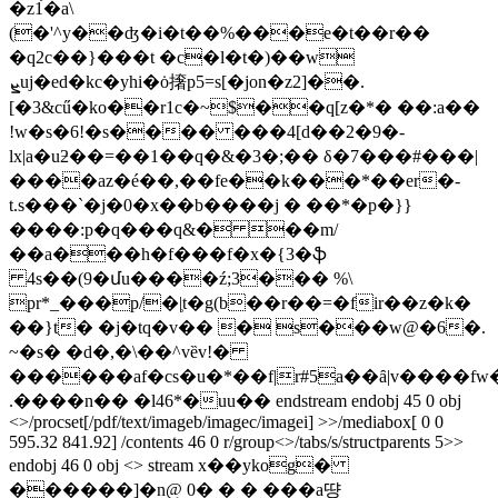
�z1̉�a\
(�'^y��ʤ�i�t��%���e�t��r��
�q2c��}���t �c�l�t�)��w
ܨuj�ed�kc�yhi�ȯ撦p5=s[�jon�z2]��.
[�3&cű�ko��r1c�~$��q[z�*� ��:a��
!w�s�6!�s���� ���4[d��2�9�-
lx|a�uƻ��=��1��q�&�3�;�� δ�7���#���|
����az�é��,��fe��k���*��er�-
t.s���`�j�0�x��b����j � ��*�p�}}
����:p�q���q&� ��m/
��a���h�f���f�x�{3�ֆ
4s��(9�մu����ź;3��� %\
pr*_���p/�|̹t�g(b��r��=�fir��z�k�
��}t� �j�tq�v�� � s���w@�6�.
~�s� �d�,�\��^vȅv!�
������af�cs�u�*��f|r#5a��ȃ|v����fw
.����n�� �l46*�uu�� endstream endobj 45 0 obj
<>/procset[/pdf/text/imageb/imagec/imagei] >>/mediabox[ 0 0
595.32 841.92] /contents 46 0 r/group<>/tabs/s/structparents 5>>
endobj 46 0 obj <> stream x��ykog�
������]�n@ 0� � � ���a땽