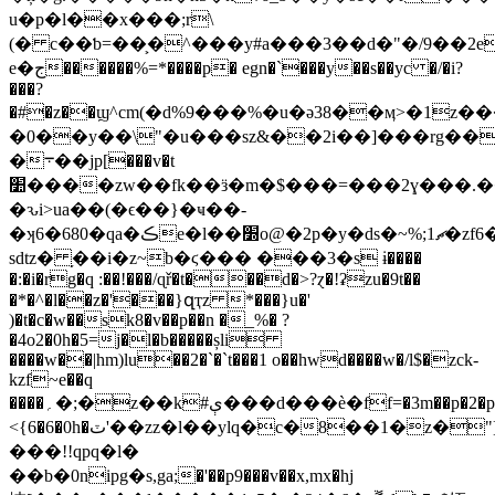
u�p�l��x���;r\
(� c��ƅ=��͕�^���y#a���3��d�"�/9��2
e�ج������%=*����p� egn�`���y��s��yc �/�i?
���?
�#�z��ϣ^cm(�d%9���%�u�ə38��ӎ>�1
�0��y��\"�u���sz&��2i��]���rg���/
�܋��jp[���v�t
׺����zw��fk��ӟ�m�$���=���2ɣ���.���
�ԅi>ua��(�ϵ��}�ҹ��-
�ʞ6�680�qa�ڪe�l��׽o@�2p�y�ds�~%;ޗ1�zf6�s�
ѕdtz� ֥��i�z~b�ϛ��� ���3�s ɨ����
�:�i�rg�q :��!���/ɋř�t���d�>?ɀ�!ʡzu�9t��
�*�^�l��z�'���}զҭz *���}u�'
)�t�c�w��sk8�v��p��n �_%� ?
�4o2�0h�5=j�l�b�����șli
����w��|hm)lu��2�`�`t���1 o��hwd����w�/l$�zck-
kzf~e��q
����؍�;�z��k#ې���d���ѐ�ff=�3m��p�2�p��u0��t��&
<{6�6�0h�ٽ'��zz�l��ylq�c�8��1�z�"]
���!!qpq�l�
��b�0nipg�ѕ,ga;�'��p9���v��x,mx�hj