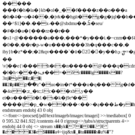
�����
���f�h�la�}kb�ol�_��ƭ����z��o���a
�h�4�~o�4��,�jvͧk��hgӥ��g�g�jql��h��
��^$1]��.��x-��@sbdmu��,ᨢ�seu/
�#�d�a�{���rz��r��
�s1>@������a���,���*�y���i.�~cnm��f4v�
�0��,��r�p-w�u�������3 h�q���c��,�
iby}b�z*��;�2&qv����`�ü�2��y��hܕౄ=�g�2��0�l��}j�^��k}=\pi˓k;�z;'.��%�&�
��
\v]��e{\���h�t;�n�����@���q�cdna��(
�l�h<� ��sڡ��=�ǒc����lg����x��?
3nj�p��z;��|
��2�p��բ��z"�uo�in�t*���u�q���g�d�
�4o�;z_�tc;1c���xb,y��
ei�o���d�f.�s�k�j9eª��
����ĳ�p_�w��t��<��>�ạ���ط�y�hb�`v1�������
endstream endobj 43 0 obj
<>/font<>/procset[/pdf/text/imageb/imagec/imagei] >>/mediabox[ 0
0 595.32 841.92] /contents 44 0 r/group<>/tabs/s/structparents 4>>
endobj 44 0 obj <> stream x��yk�7�0��. 8
�z��3�e$����a⌽>ĳq&x�_�tu�����s�u%�"?