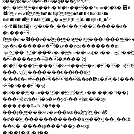
x��yko�6���q���y|0
��b$�d��l<�9d�lz����*rmu�)�$�j֋�
﫪n?6ww������o�qh�p����� 4�ood#z��
�u��������ͧ��4���ݷ�oo�(�;�>���[�x�_�ǘ?
~9<����ïo��|}:~y�z��_��4����%�����a�
�v���
ꎊh�m�׍��e����b�l���7����k��ۛ)
bay�w�����w͕��zy��y/za�������m
ttpn��=�\��ۛ�x�a�me��6ث[�h��taaӏ��r��>
�����ntr�9��i#��� ?:|
�j����\����8ޟl��n�e{���=x1c\��νps_���zق[
���. vj屶�������0��l��h
�:��8�4=�j�'�tl�&�s�޵a�s)�{����`��^
6�5����렇
�j8����sm���i��x��:��)�#t��}
���}ovh��o�w�yd}��mu�ב�0y|
���aj\��0-z*q2�8��
���[����zev�w��hsɓ�a;p�do觙
�s'��������������h��j��_��璘
��w�_����sp���*��p �wxp!
�]��1�8fu�ii��