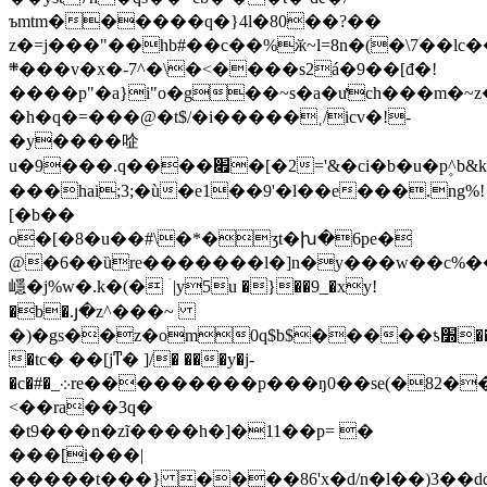
ъmtm������q�}4l�80��?��
z�=j���"��hb#��c��%ӂ~l=8n�(�\7��lc�
܍���v�x�-7^�\�<����s2á�9��[đ�!
����p"�a}i"o�g��~s�a�ưch���m�~z
�h�q�=���@�t$/�i�����˱/icv�!-
�y����㖉
u�9���.q����׏�[�2='&�ci�b�u�p۪^b&ky�gw{]�n�
���hai;3;�ù�e1��9'�l��e���.ng%!
[�b��
o�[�8�u��#\�*�ӡt�խ�6pe�
@�6��ȕre�������l�]n�y���w��c%�
嶾�j%w�.k�(� ۤ|y5u �}��9_�xy!
�b�.յ�z^���~
�)�gs��z�om0q$b$�����ƾ׽����
�tc� ��[jͳ� ]/� ���y�j-
�c�#�_܀re���������p���ŋ0��se(�82�����`:
<��ra��3q�
�t9���n�zĩ����h�]�11��p= �
���[i���|
�����t���} ����86'x�d/n�l��)3��dq