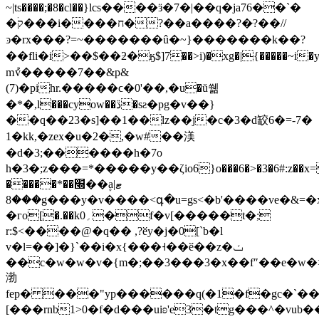
~|ts����;�8�cl��}ӏcs����ӟ�7�|��q�ja76��`�
�קۛ���i����ח�?��a����?�ּ?��//
ͽ�rx���?=~�������û�~}�������k��?
��fӏi�i>��$��ƻ�ӄ$]7��>i)�xg�|{�����~i�y{3
mުv�����7��&p&
(7)�pihr.�����ϲ�0'��,�u�ŭ쒦
�*�,l���cyow��ڐ�sƨ�pg�v��}
��q��23�s]��1��lz��j�c�3�d䍊6�=-7�
1�kk,�zex�u�2�,�w#��渼
�d�3;������h�7o
h�3�;z���=*�����y��ζio6}o���6�>�3�6#:z��
�����*��׭��۪aޓ|
���8g���y�v����<գ�u=gs<�b'����ve�&=�xȑka�=b�,9�"����
�гo[�.��k0؍�f�v[�����t�;
r:$<����@�q�� ,?ӗy�j�0[`b�l
v�l=��]�}`��i�x{���˧��ӗ��z�ݖ
��c�w�w�v�{m�;��3���3�x��f″��e�w�>�
渤
fep� ���"yp������q(�1�f�gc�`�
[���rnb1>0�f�d���uiʚ'e3�tg���^�vub��