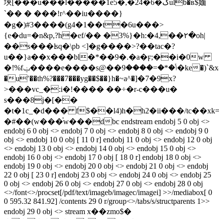
埉[���u���l�����1e5�,�24�6�ڱulb�в$媔
`�� � ���!r^��iu����}
�g�)#3����(g4�1��t�6u���>
{e�du=�n&p,?h�ef/�� �3%}�h:�4,��٢�οh|
��s���ʪq�\pb <]�g����>?��tac�?
u��}a��x���bl�*��9�.�a�ϝ;��i�0w
�!%fݔ����e����s@��ݳ�*�=����9�ke�)`&x8s��v4i(!
�uʹ��th%?���7���yg��$��}h�~a^�]�7�9x?
>���vc_�:i�!���� ��÷�r-c���u�
s���8j�[��
�t�1c_�d��� f$��l4)h�h2�ii���/tc��
�#��(w���֫w���dbc endstream endobj 5 0 obj <>
endobj 6 0 obj <> endobj 7 0 obj <> endobj 8 0 obj <> endobj 9 0
obj <> endobj 10 0 obj [ 11 0 r] endobj 11 0 obj <> endobj 12 0 obj
<> endobj 13 0 obj <> endobj 14 0 obj <> endobj 15 0 obj <>
endobj 16 0 obj <> endobj 17 0 obj [ 18 0 r] endobj 18 0 obj <>
endobj 19 0 obj <> endobj 20 0 obj <> endobj 21 0 obj <> endobj
22 0 obj [ 23 0 r] endobj 23 0 obj <> endobj 24 0 obj <> endobj 25
0 obj <> endobj 26 0 obj <> endobj 27 0 obj <> endobj 28 0 obj
<>/font<>/procset[/pdf/text/imageb/imagec/imagei] >>/mediabox[ 0
0 595.32 841.92] /contents 29 0 r/group<>/tabs/s/structparents 1>>
endobj 29 0 obj <> stream x��zmo$�