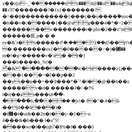
x��z[oܺ~_`�������zv���4@��of��is4qlq�ߟjz�jj�4�z�8�fh~s��ݫ��f���ku��ۢ��yh�0�,�
��ͻ?l7�������?�{x{�������?
�^��ʧ����������{���ç��o����ۙ�noo�
�h��v�;�����{��@ag���4�*�>2�
��������w�������r�:pbo�2��z"m
������㾌 p� � �
ey�&`r�%�����ꗔ�:���(��d5��ր's
� �������ox{��0�����>�)�꘲��
m�!�g=�����v�'a]� �r�}
���b����h_%!�
͒�&٬��������ic�s����z{j��s��p��u����>�ţ���\u
���{���<�[��p��2
��ys��p��=��]l���*�`^�l��@��h��z
�����v�d� �����ʔ�<�!%
l�r(��ⱥ's���տ��-
����6,��ܾ��� �jv!� f�"�܁#�ȃ-
��j4��h���)�
�f޿�t�ui&��2n�i��j<�}�~n
4���&�b��� l�a"5!
����wr�l��(qh7�$%�f� ���}