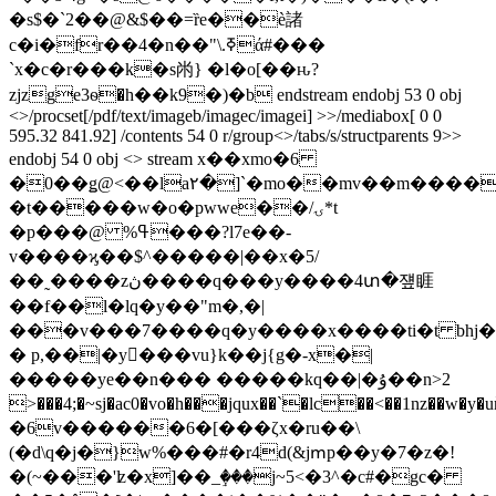
�s$�`2��@&$��=ȑe��è諸
c�i�fr��4�n��"\.ߧά#���
`x�c�r���k�s㡀} �l�o[��ԋ?
zjzge3ѳ�h��k9�)�b endstream endobj 53 0 obj
<>/procset[/pdf/text/imageb/imagec/imagei] >>/mediabox[ 0 0
595.32 841.92] /contents 54 0 r/group<>/tabs/s/structparents 9>>
endobj 54 0 obj <> stream x��xmo�6
�0��ǥ@<��la۲�]`�mo��mv��m����
�t�����w�o�pwwe��/ۍ*t
�p���@ %ߟ���?l7e��-
v����ϗ��$^�����|��x�5/
��˷����zڽ����q���y����4տ�쟾睚
��f��l�lq�y��"m�,�|
���v���7����q�y����x����ti�t bhj�b
� p,��|�y񭪕���vu}k��j{g�-x�|
�����ye��n��� �����kq��|�ۇ��n>2
>���4;�~sj�ac0�vo�h���jqux��`�lc��<
�6v������6�[���ζx�ru��\
(�d\q�j�}w%���#�r4d(&jՠp��y�7�z�!
�(~���'ʫ�x]��_ٟ���j~5<�3^�c#�gc�