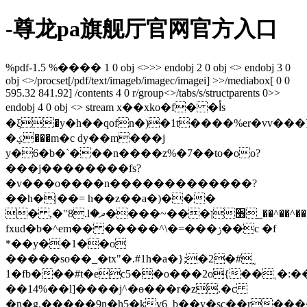
-尊龙pa旗舰厅官网官方入口
%pdf-1.5 %���� 1 0 obj <>>> endobj 2 0 obj <> endobj 3 0
obj <>/procset[/pdf/text/imageb/imagec/imagei] >>/mediabox[ 0 0
595.32 841.92] /contents 4 0 r/group<>/tabs/s/structparents 0>>
endobj 4 0 obj <> stream x��xko�f� �أs
�ξ�y�h��qofn�)�1t����%er�vv���
�ؼ���m�c dy��m���j
y�6�b�`���n����z%�7��to�oo?
���j��������fs?
�v���o����n�������������?
��h�|��= h��z��a�)���
� ,�"8.lן���~����ދ�׫_��^��^���l�w�
fxud�b�^em�� �����^\�=���ݫ��c �f
*��y��1��o
�����so��_�tx"�.#1h�а�};�2�#˷
1�fb���#t�ec5��o���2o{��˱�:��
��14%��l]����j^�ɵ���r�z.�c
�ņ�g.�����9n�h5�kv6_b��y�sc��r����h��l@�j��