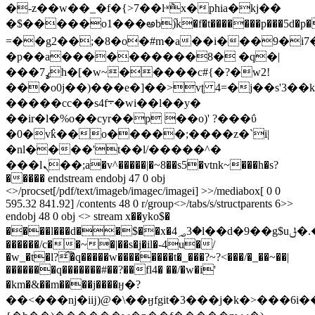
�-z��w��_�f�{>7��ŀʶ݉x�phia�kj��
�$�����o1���అb)֞k�f�t�������p���5d�p�6
=��g2��;�8�o�#m�a��i���9�i7�>t
�p��a����������8� �q�|
���7ߩh�[�w~�����c#{�?�w2!
���o0j
��)���e�]��>vʈ 4=�j��s'3��
�����cc��s4f܋�wi��l��y�
��ir�l�%o��cyr��p ��o)' ?���ΰ
�0�v߮k��o�����;����z�`i|
�nl����'t��l/�����^�
���lܢ��;a�v^�����|�~8��s5�vtnk~���h�s?
����� endstream endobj 47 0 obj
<>/procset[/pdf/text/imageb/imagec/imagei] >>/mediabox[ 0 0
595.32 841.92] /contents 48 0 r/group<>/tabs/s/structparents 6>>
endobj 48 0 obj <> stream x��yko$�
����l���d��$��x�4؃3�l��d�9��g$uݪ�.�}z%q�ǉ>���/
������/c��~�|��s�j�il�-4u�/
�w_�t�l?͡�q�����w��������t�_���?~?<���/�_��~��|
�������q�������#��?��fl4� ��/�w�i'
�km�&��m����j����ӈ�?
��<���nj�iĳ)@�\��ӈfgit�3���j�k�>���6i