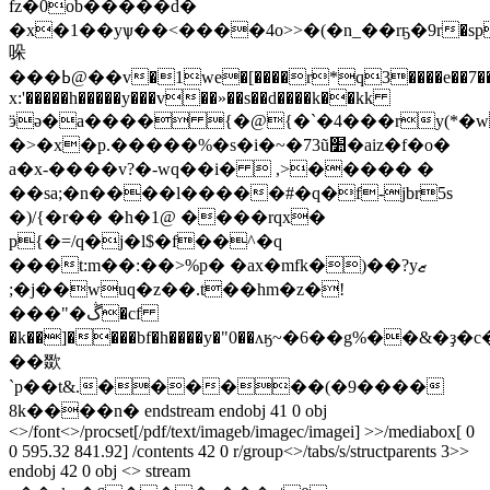
fz�0ob�����d�
�x�1��yѱ��<����4o>>�(�n_��rҕ�9r�spo>
哚
���ߕ@��v�1we�[����r*q3����e��7���*
x:'�����h�����y���v��»��s��d����k��kk
ӭǝ�a���� {�@{�`�4���ry(*�
�>�x�p.�����%�s�i�~�73ũ׺�aiz�f�o�
a�x-����v?�-wq��i�  ,>����� �
��sa;�n����l�����#�q�f-jbr5s
�)/{�r�� �h�1@ ����rqx�
p{�=/q�j�l$�f��^�q
���t:m��:��>%p� �ax�mfk�)��?yޒ
;�j��wuq�z��.t��hm�z�!
���"�ڴ�cf
�k��]����bf�h����y�"0��ʌӄ~�6��g%
��欼
`p��t&.������(�9����
8k����n� endstream endobj 41 0 obj
<>/font<>/procset[/pdf/text/imageb/imagec/imagei] >>/mediabox[ 0
0 595.32 841.92] /contents 42 0 r/group<>/tabs/s/structparents 3>>
endobj 42 0 obj <> stream