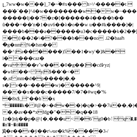
լ_7ww�w���]_7�~۬�#x��� h>\^�����t 
��͗�ˋ��]^4�w��������w�w�~����
�����ǉ��7�z�[������4����b��
ȗ���=��'n�1�uv6��λ�o��w u��#k����]�|
����b���a������u3�c�����k�2�ܼ�]٩a��
�)}��2�ϟ�?���h���no .i2�baaհ
�g�nm|%�fsm��
��^)a������)5��1�wy'�]&�
ï����caz�
�va��v΅w��.�0�g��]l�cd߇yz|
�wb��= y|$��'�<�
�,sf mm�d�p����j�,�
s�] v��~����w)� �����^9|
����x�t��c�����7/�7�#wq�'%
�8x$_"��h`�x
ײ�����k� #@�>�dw�:�)�q�>��7u��,�)�h�e�gl��:bo
�,�av��*xfdǥ�"� �q��18
1z�]nķ��p�@{�,���u <:�6`g0�bٲq�,���"
�n'�~�ȯ����
Ԭ�е��v�ӱ��rϟޤue�k%����3-/