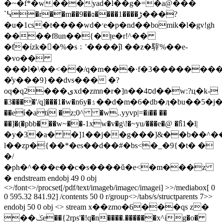
�~�f*�w���yad�l��g�=�a@���
`߆�r��m��9��ɞ����1����ڑ���?
�u�1cs�t����wd�׳e�p�nd��bomik�l�gv!gh
����f8un��{�țe�r!^��
�ƭ�ίzk��%�s﹔'����ĵl ��z�䮨%��e-
�vo��
���l�\��<��/q�m���·f�3������
�̕y���9}��dvs��� �?
oq�q2���یxd�zmn�r�]n��ס4d��w:?ц�k-
�3����'/q]���1�w�n6y�ۮ��d�m�6�db�ӆ�bu��5�j�����$m(����@��s�����kp�xb�ۃ��y*:��æsfsf��3��b�p�8sf�e�bq\3�r�m�?
��eί�ati �z;0^ �w..yyvp|=�i�� ��
��]�(�pbb���w~
��-1xw�v�g\!�~yu/���e�@ �݉h1�l|
�y�3�a� �]1��j��g���]&��b��^�
l��zp�{��*�es��d��#�bs<�_�9{�t� �
�/
�ph�^���e��c�s����ǔ�e<�m���z
� endstream endobj 49 0 obj
<>/font<>/procset[/pdf/text/imageb/imagec/imagei] >>/mediabox[ 0
0 595.32 841.92] /contents 50 0 r/group<>/tabs/s/structparents 7>>
endobj 50 0 obj <> stream x��zmo�6���qs z�
��ݢe��{2rps'�!q�n����.������x^ig�o�