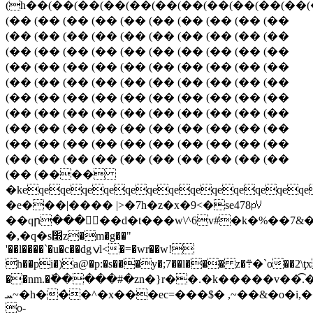
�e���|���� |>�7h�z�x�9<�se478㎴
��qր�����d�t���w\^6v#�k�%��7&��
�,�q�s׭z�m�g��"
'��l����`�u�c��dgݍl<�=�wr��w!
h��pi�)a@�p:�s���y�;7��l��� z�܊�`o��2\ţxviyo�h����q�{}j
��nm.�ٚ�����#�zn�}r��.�k�����v��
ܚ~�һ��̀�^�x���ec=���$� ,~��&�o�i,��n��r���qxq"��\���u
o-