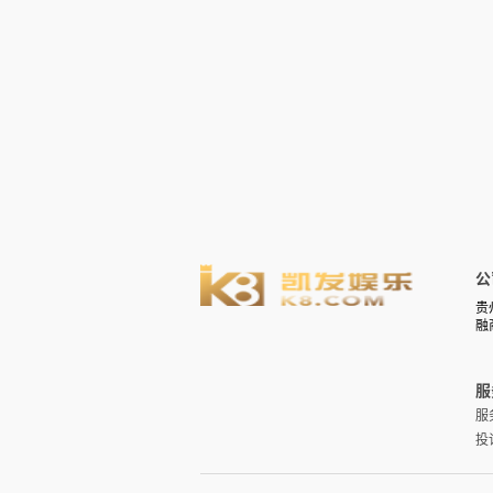
公
贵
融
服
服
投