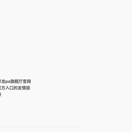
尊龙pa旗舰厅官网
官方入口的友情链
接