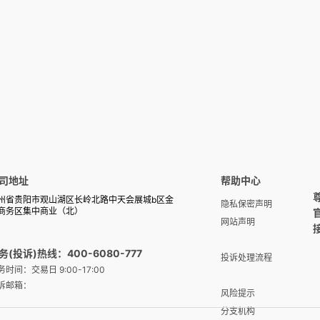
司地址
帮助中心
州省贵阳市观山湖区长岭北路中天会展城b区金
隐私保密声明
商务区集中商业（北）
网站声明
务(投诉)热线：400-6080-777
投诉处理流程
务时间：交易日 9:00-17:00
诉邮箱：
风险提示
分支机构