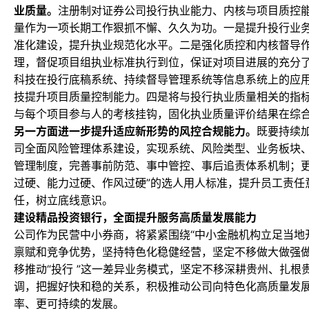
业质量。
注册制对证券公司投行执业能力、内核与项目质控
量作为一项长期工作狠抓不懈、久久为功。一是提升投行业
准化建设，提升执业规范化水平。二是强化质控和内核督导
理，督促项目组执业标准执行到位，保证对项目进展的充分
科技在投行底稿系统、持续督导管理系统等信息系统上的应
技提升项目质量控制能力。四是将与投行执业质量相关的指
与每个项目参与人的考核挂钩，固化执业质量评价结果在综
另一方面进一步提升适应新形势的风控合规能力。
既要持续
司全面风险管理体系建设，实现系统、风险类型、业务板块
管理制度，完善事前防范、事中管控、事后追责体系机制；更
过硬、能力过硬、作风过硬”的选人用人标准，提升员工责任
任，树立底线意识。
建设精品投资银行，全面提升服务高质量发展能力
公司作为民营中小券商，将紧紧围绕“中小金融机构立足当地
禀赋和竞争优势，坚持特色化稳健经营，坚定不移做大做强
移推动“投行 ”这一差异业务模式，坚定不移深耕贵州、扎根
调，把握好快和稳的关系，积极推动公司向特色化高质量发
率、更可持续的发展。