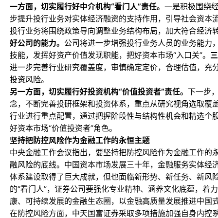
一方面，切实履行好中介机构“看门人”责任。
一是积极围绕
步提升投行业务对实体经济融资的支持作用，引导社会资本
投行业务将围绕政策导向调整业务结构布局，加大符合经济
好公司的能力。
公司将进一步增强投行业务人员的业务能力
技能，发挥好资产价值发现职能，把好资本市场“入口关”。
三
进一步完善行业研究覆盖度，审慎确定定价，合理估值，充
投资风险。
另一方面，切实履行好投资机构“价值投资者”责任。
下一步
念，不断完善投研框架和投资体系，重点从研究视角选取覆
行业进行重点配置，通过把握阶段性与结构性机会和精选个
好资本市场“价值投资者”角色。
坚持把防控风险作为金融工作的永恒主题
中央金融工作会议指出，要坚持把防控风险作为金融工作的
融风险的底线。中国资本市场发展三十年，金融服务实体经
体系建设取得了巨大成就，但也面临新形势、新任务、新风
的“看门人”，证券公司要强化专业精神、涵养文化底蕴，着
康、可持续发展的金融生态圈，以金融高质量发展推进中国
在防控风险方面，中天国富证券采取多项措施加强自身内控