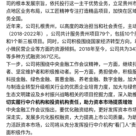
司的根本发展宗旨，依托投行这一主干优势业务，立足贵州
点地区业务布局，以工匠精神专注打造精品项目，加快在区
务全国。
近年来，公司扎根贵州，以高度的政治担当和社会责任，主
（2018-2022年），公司共计服务贵州项目79个，包括1
和1个新三板项目。同时，公司积极围绕国家经济转型方向，
小微民营企业等方面的资源倾斜。2018年至今，公司共为3
等多种方式融资367亿元。
下一步，公司将围绕中央金融工作会议精神，一方面，继续
者、坚定维护者和积极推动者。另一方面，勇担使命，积极
科技金融、绿色金融、普惠金融、养老金融、数字金融，加
与制造业转型升级相关行业的优质企业培育力度，加大与绿
生态文明建设及乡村振兴战略相关的项目挖掘力度，深入助
切实履行中介机构和投资机构责任，助力资本市场提质增效
中央金融工作会议指出，要优化融资结构，更好发挥资本市
深走实，发展多元化股权融资，大力提高上市公司质量。为
力活跃资本市场，公司将从充分发挥投行中介机构“看门人”责
面积极作为。