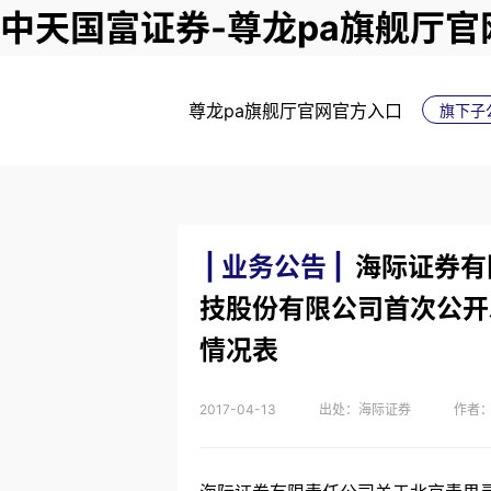
中天国富证券-尊龙pa旗舰厅
尊龙pa旗舰厅官网官方入口
旗下子
| 业务公告 |
海际证券有
技股份有限公司首次公开
情况表
2017-04-13
出处：海际证券
作者