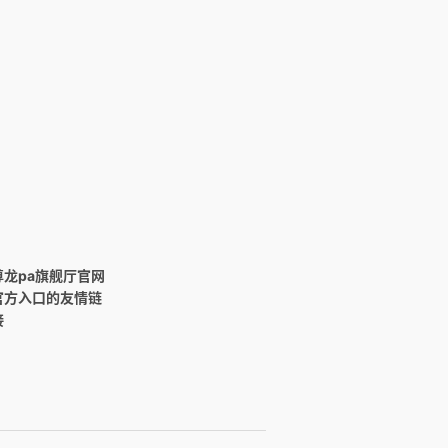
尊龙pa旗舰厅官网
官方入口的友情链
接