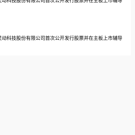
灵动科技股份有限公司首次公开发行股票并在主板上市辅导
灵动科技股份有限公司首次公开发行股票并在主板上市辅导