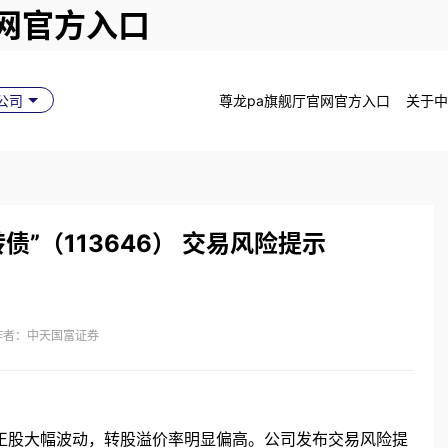
官网官方入口
公司
尊龙pa旗舰厅官网官方入口
关于中
债”（113646） 交易风险提示
作者：中天国富证券
偏离正股大幅波动，转股溢价率明显偏高。公司发布交易风险提