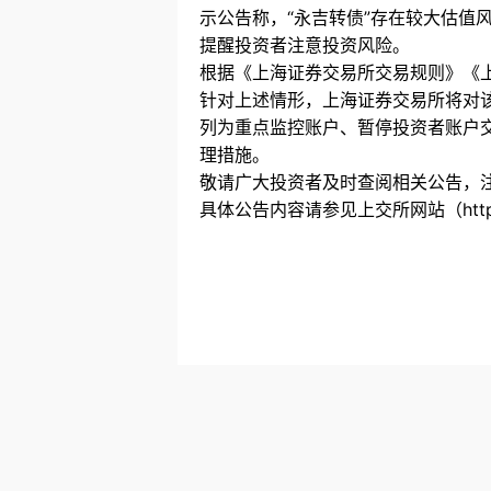
示公告称，“永吉转债”存在较大估值风险
提醒投资者注意投资风险。
根据《上海证券交易所交易规则》《
针对上述情形，上海证券交易所将对
列为重点监控账户、暂停投资者账户
理措施。
敬请广大投资者及时查阅相关公告，
具体公告内容请参见上交所网站（http://w