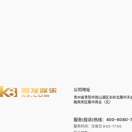
公司地址
贵州省贵阳市观山湖区长岭北路中天
融商务区集中商业（北）
服务(投诉)热线：400-6080-7
服务时间：交易日 9:00-17:00