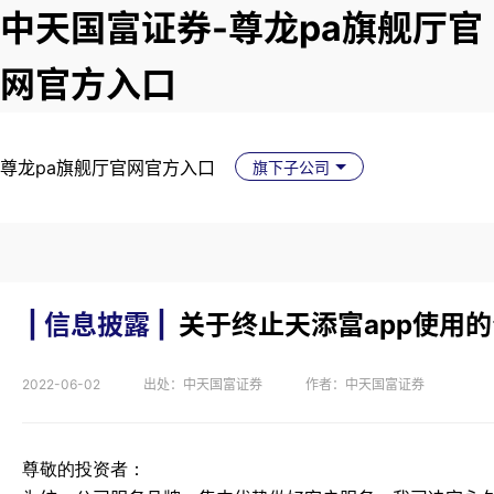
中天国富证券-尊龙pa旗舰厅官
网官方入口
尊龙pa旗舰厅官网官方入口
旗下子公司
| 信息披露 |
关于终止天添富app使用
2022-06-02
出处：中天国富证券
作者：中天国富证券
尊敬的投资者：