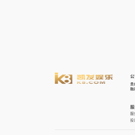
公
贵
融
服
服
投