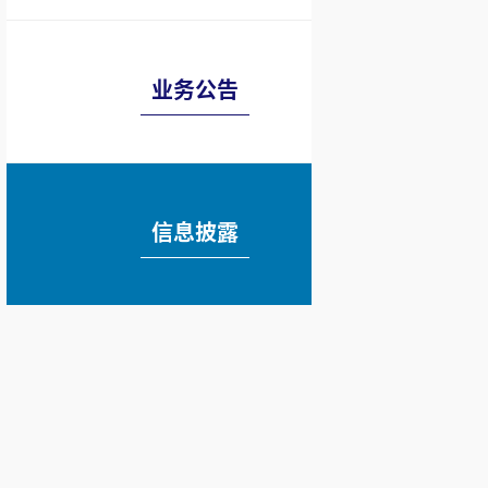
业务公告
信息披露