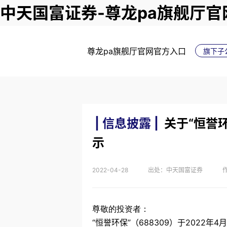
中天国富证券-尊龙pa旗舰厅
尊龙pa旗舰厅官网官方入口
旗下子
| 信息披露 |
关于“恒誉环
示
2022-04-28
出处：中天国富证券
尊敬的投资者：
“恒誉环保”（688309）于2022年