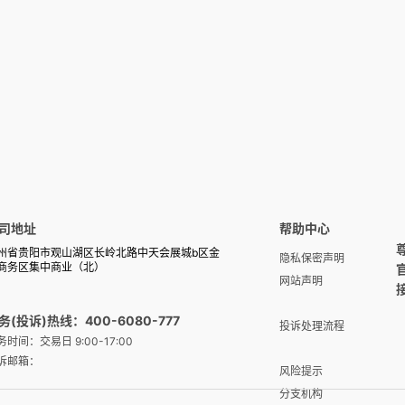
司地址
帮助中心
州省贵阳市观山湖区长岭北路中天会展城b区金
隐私保密声明
商务区集中商业（北）
网站声明
务(投诉)热线：400-6080-777
投诉处理流程
务时间：交易日 9:00-17:00
诉邮箱：
风险提示
分支机构