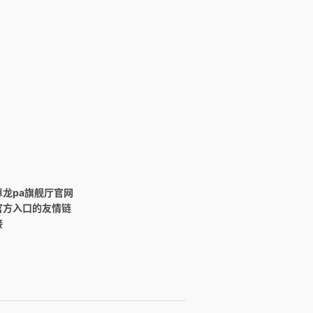
尊龙pa旗舰厅官网
官方入口的友情链
接