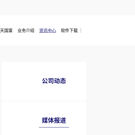
天国富
业务介绍
资讯中心
软件下载
|
公司动态
媒体报道