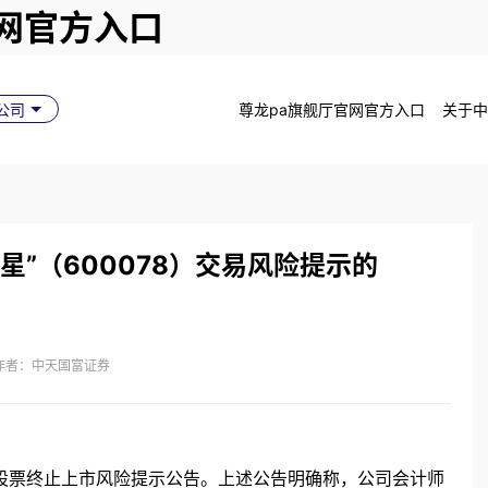
官网官方入口
公司
尊龙pa旗舰厅官网官方入口
关于中
 澄星”（600078）交易风险提示的
作者：中天国富证券
多次发布股票终止上市风险提示公告。上述公告明确称，公司会计师