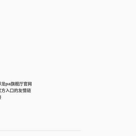
尊龙pa旗舰厅官网
官方入口的友情链
接