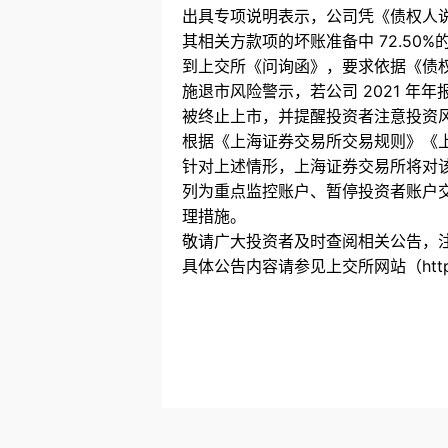
出具专项说明表示，公司凭《债权人说
其相关方款项的坏账准备中 72.5
到上交所《问询函》，要求依据《债
施退市风险警示，若公司 2021 
被终止上市，并提醒投资者注意投资
根据《上海证券交易所交易规则》《
针对上述情形，上海证券交易所将对
列为重点监控账户、暂停投资者账户
理措施。
敬请广大投资者及时查阅相关公告，
具体公告内容请参见上交所网站（http://w