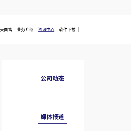
天国富
业务介绍
资讯中心
软件下载
|
公司动态
媒体报道