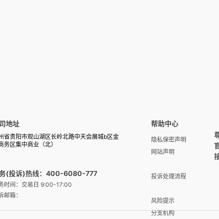
司地址
帮助中心
州省贵阳市观山湖区长岭北路中天会展城b区金
隐私保密声明
商务区集中商业（北）
网站声明
务(投诉)热线：400-6080-777
投诉处理流程
务时间：交易日 9:00-17:00
诉邮箱：
风险提示
分支机构