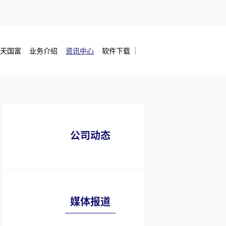
天国富
业务介绍
资讯中心
软件下载
|
公司动态
媒体报道