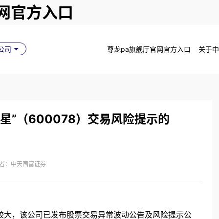
官网官方入口
公司
尊龙pa旗舰厅官网官方入口
关于中
 澄星”（600078）交易风险提示的
者：中天国富证券
计涨幅较大，该公司已发布股票交易异常波动公告及风险提示公