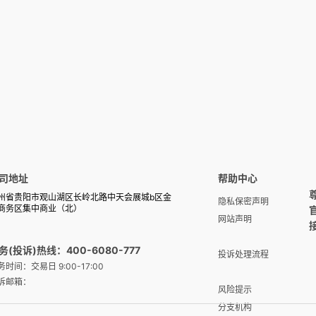
司地址
帮助中心
州省贵阳市观山湖区长岭北路中天会展城b区金
隐私保密声明
商务区集中商业（北）
网站声明
务(投诉)热线：400-6080-777
投诉处理流程
务时间：交易日 9:00-17:00
诉邮箱：
风险提示
分支机构