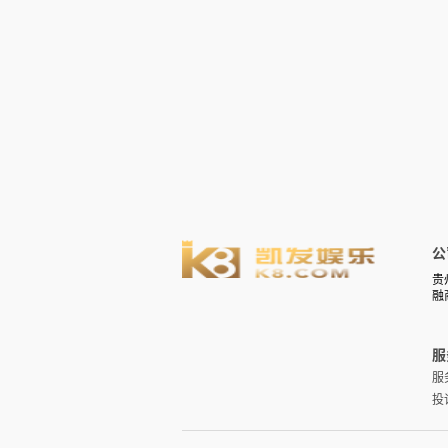
公
贵
融
服
服
投