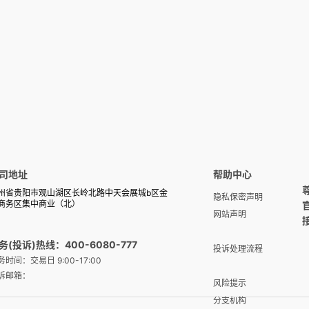
司地址
帮助中心
州省贵阳市观山湖区长岭北路中天会展城b区金
隐私保密声明
商务区集中商业（北）
网站声明
务(投诉)热线：400-6080-777
投诉处理流程
务时间：交易日 9:00-17:00
诉邮箱：
风险提示
分支机构