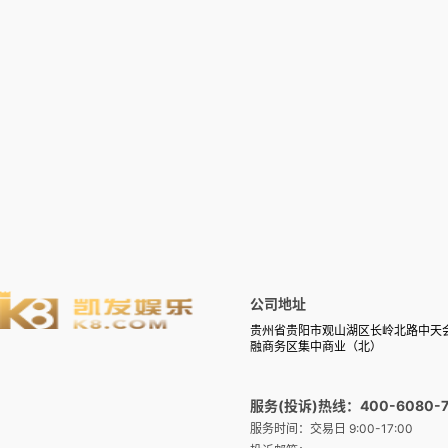
公司地址
贵州省贵阳市观山湖区长岭北路中天
融商务区集中商业（北）
服务(投诉)热线：400-6080-7
服务时间：交易日 9:00-17:00