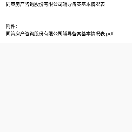
同策房产咨询股份有限公司辅导备案基本情况表
附件：
同策房产咨询股份有限公司辅导备案基本情况表.pdf