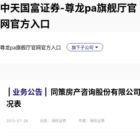
中天国富证券-尊龙pa旗舰厅官
网官方入口
尊龙pa旗舰厅官网官方入口
旗下子公司
| 业务公告 |
同策房产咨询股份有限公
况表
2015-07-26
出处：海际证券
作者：海际证券