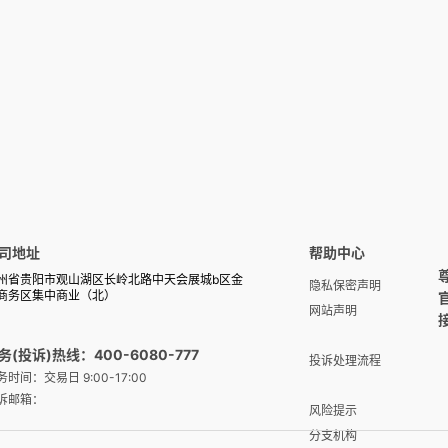
司地址
帮助中心
州省贵阳市观山湖区长岭北路中天会展城b区金
隐私保密声明
商务区集中商业（北）
网站声明
务(投诉)热线：400-6080-777
投诉处理流程
务时间：交易日 9:00-17:00
诉邮箱：
风险提示
分支机构