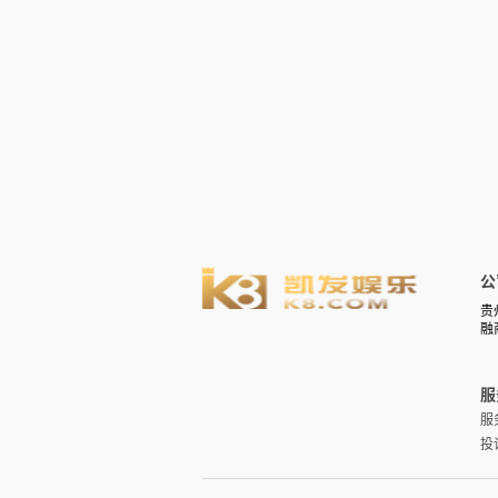
公
贵
融
服
服
投