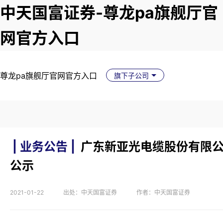
中天国富证券-尊龙pa旗舰厅官
网官方入口
尊龙pa旗舰厅官网官方入口
旗下子公司
| 业务公告 |
广东新亚光电缆股份有限
公示
2021-01-22
出处：中天国富证券
作者：中天国富证券