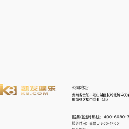
公司地址
贵州省贵阳市观山湖区长岭北路中天
融商务区集中商业（北）
服务(投诉)热线：400-6080-7
服务时间：交易日 9:00-17:00