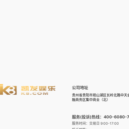
公司地址
贵州省贵阳市观山湖区长岭北路中天
融商务区集中商业（北）
服务(投诉)热线：400-6080-7
服务时间：交易日 9:00-17:00