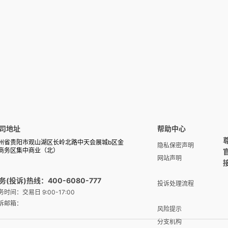
司地址
帮助中心
州省贵阳市观山湖区长岭北路中天会展城b区金
隐私保密声明
商务区集中商业（北）
网站声明
务(投诉)热线：400-6080-777
投诉处理流程
务时间：交易日 9:00-17:00
诉邮箱：
风险提示
分支机构