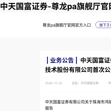
中天国富证券-尊龙pa旗舰厅
尊龙pa旗舰厅官网官方入口
旗下子
| 业务公告 |
中天国富证
技术股份有限公司首次公
2020-11-23
出处：中天国富证券
中天国富证券有限公司关于珠海市鸿
报告