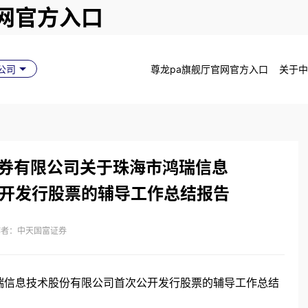
官网官方入口
公司
尊龙pa旗舰厅官网官方入口
关于中
券有限公司关于珠海市鸿瑞信息
开发行股票的辅导工作总结报告
作者：中天国富证券
瑞信息技术股份有限公司首次公开发行股票的辅导工作总结