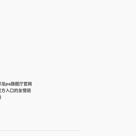
尊龙pa旗舰厅官网
官方入口的友情链
接