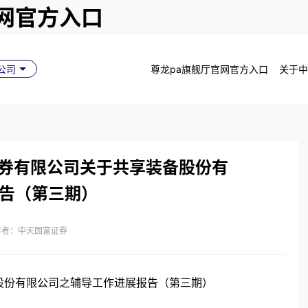
官网官方入口
公司
尊龙pa旗舰厅官网官方入口
关于中
券有限公司关于共享装备股份有
告（第三期）
作者：中天国富证券
股份有限公司之辅导工作进展报告（第三期）