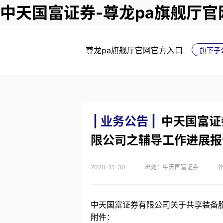
中天国富证券-尊龙pa旗舰厅
尊龙pa旗舰厅官网官方入口
旗下子
| 业务公告 |
中天国富证
限公司之辅导工作进展报
2020-11-30
出处：中天国富证券
中天国富证券有限公司关于共享装备
附件：