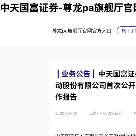
中天国富证券-尊龙pa旗舰厅
尊龙pa旗舰厅官网官方入口
旗下子
| 业务公告 |
中天国富证
动股份有限公司首次公开
作报告
2020-09-30
出处：中天国富证券