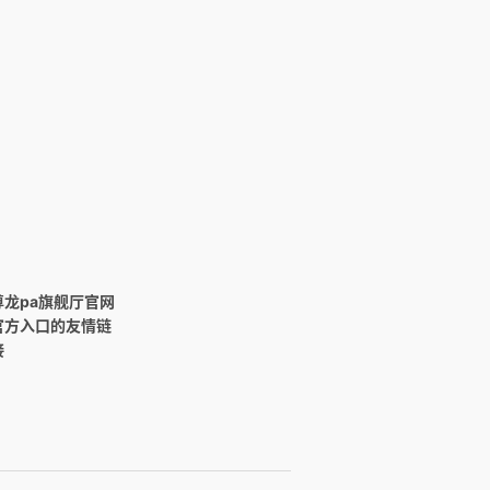
尊龙pa旗舰厅官网
官方入口的友情链
接