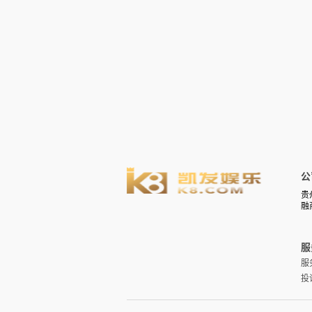
公
贵
融
服
服
投