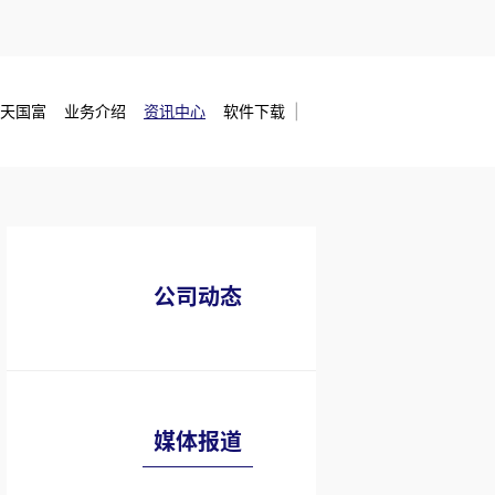
天国富
业务介绍
资讯中心
软件下载
|
公司动态
媒体报道