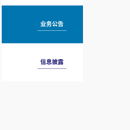
业务公告
信息披露