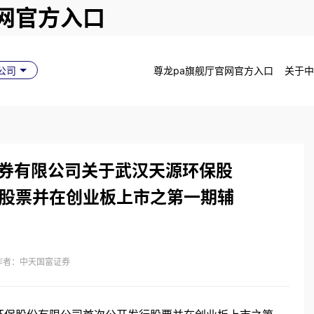
官网官方入口
公司
尊龙pa旗舰厅官网官方入口
关于中
券有限公司关于武汉天源环保股
股票并在创业板上市之第一期辅
作者：中天国富证券