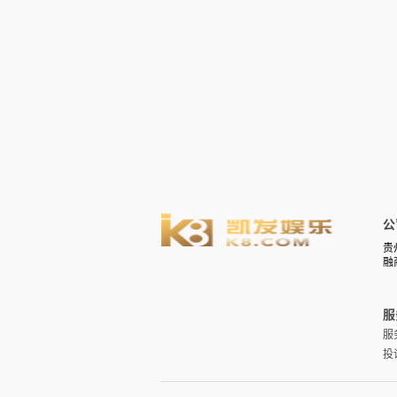
公
贵
融
服
服
投