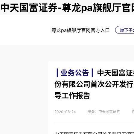
中天国富证券-尊龙pa旗舰厅
尊龙pa旗舰厅官网官方入口
旗下子
| 业务公告 |
中天国富证
份有限公司首次公开发行
导工作报告
2020-08-24
出处：中天国富证券