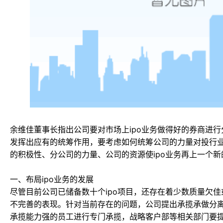
余维佳董事长指出公司要对市场上ipo业务做得好的券商进
发挥出应有的统筹作用，要考虑如何统筹公司的力量对投行
的积极性、分公司的力量、公司的资源使ipo业务再上一个
一、布局ipo业务的发展
尽管目前公司已储备数十个ipo项目，还存在着少数质量欠佳
不完善的表现。针对当前存在的问题，公司提出承揽承做分
承揽能力强的员工进行专门承揽，战略客户部等相关部门要