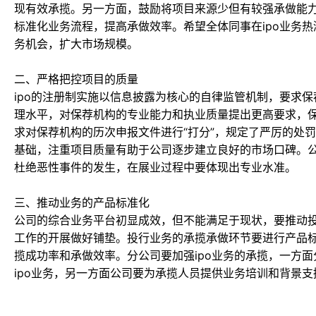
现有效承揽。另一方面，鼓励将项目来源少但有较强承做能
标准化业务流程，提高承做效率。希望全体同事在ipo业务
务机会，扩大市场规模。
二、严格把控项目的质量
ipo的注册制实施以信息披露为核心的自律监管机制，要求
理水平，对保荐机构的专业能力和执业质量提出更高要求，
求对保荐机构的历次申报文件进行“打分”，规定了严厉的处
基础，注重项目质量有助于公司逐步建立良好的市场口碑。
杜绝恶性事件的发生，在展业过程中要体现出专业水准。
三、推动业务的产品标准化
公司的综合业务平台初显成效，但不能满足于现状，要推动
工作的开展做好铺垫。投行业务的承揽承做环节要进行产品
揽成功率和承做效率。分公司要加强ipo业务的承揽，一方
ipo业务，另一方面公司要为承揽人员提供业务培训和背景