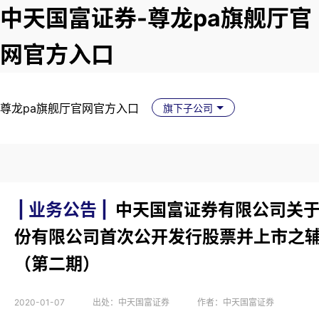
中天国富证券-尊龙pa旗舰厅官
网官方入口
尊龙pa旗舰厅官网官方入口
旗下子公司
| 业务公告 |
中天国富证券有限公司关
份有限公司首次公开发行股票并上市之
（第二期）
2020-01-07
出处：中天国富证券
作者：中天国富证券