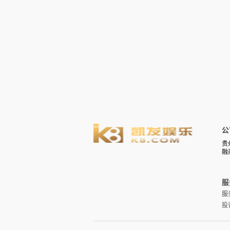
公
贵
融
服
服
投