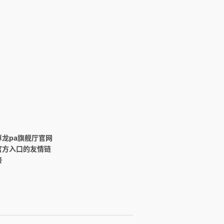
尊龙pa旗舰厅官网
官方入口的友情链
接