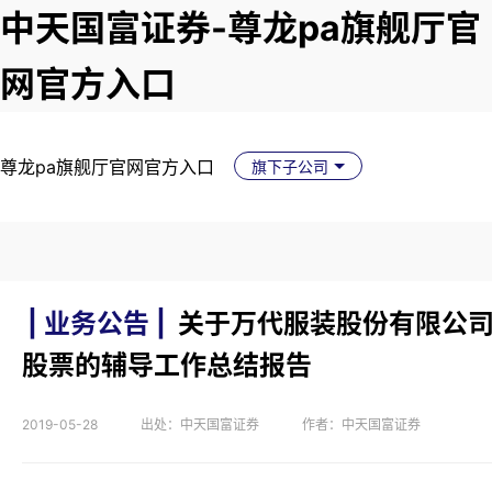
中天国富证券-尊龙pa旗舰厅官
网官方入口
尊龙pa旗舰厅官网官方入口
旗下子公司
| 业务公告 |
关于万代服装股份有限公司
股票的辅导工作总结报告
2019-05-28
出处：中天国富证券
作者：中天国富证券