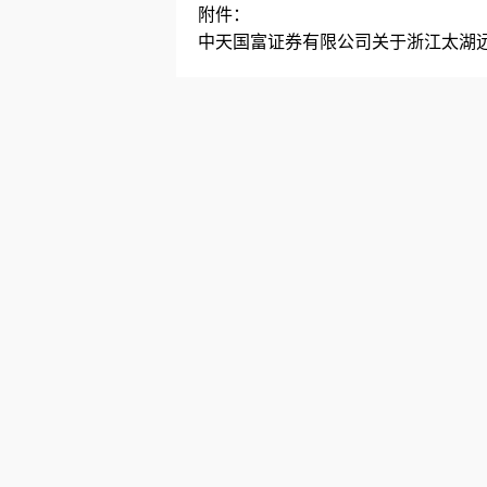
附件：
中天国富证券有限公司关于浙江太湖远