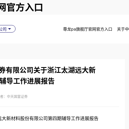
官网官方入口
公司
尊龙pa旗舰厅官网官方入口
关于中
券有限公司关于浙江太湖远大新
辅导工作进展报告
者：中天国富证券
远大新材料股份有限公司第四期辅导工作进展报告