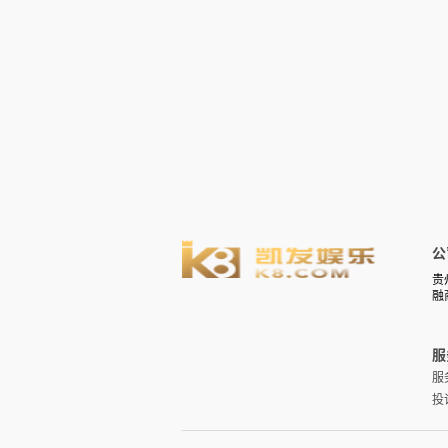
公
贵
融
服
服
投