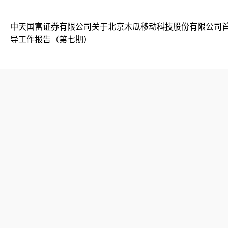
中天国富证券有限公司关于北京木瓜移动科技股份有限公司
导工作报告（第七期）