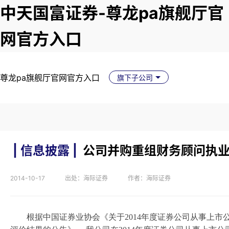
中天国富证券-尊龙pa旗舰厅官
网官方入口
尊龙pa旗舰厅官网官方入口
旗下子公司
| 信息披露 |
公司并购重组财务顾问执业
2014-10-17
出处：海际证券
作者：海际证券
根据中国证券业协会《关于2014年度证券公司从事上市