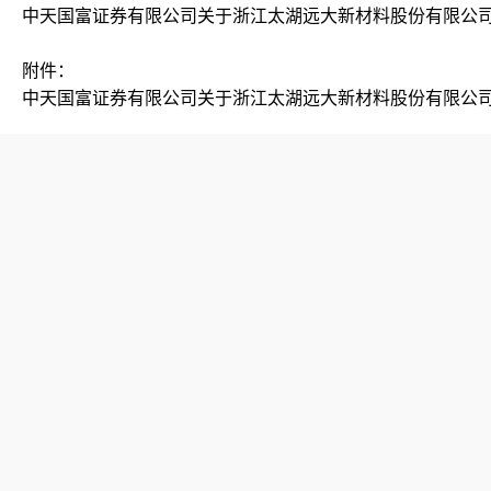
中天国富证券有限公司关于浙江太湖远大新材料股份有限公
附件：
中天国富证券有限公司关于浙江太湖远大新材料股份有限公司第